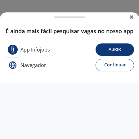
É ainda mais fácil pesquisar vagas no nosso app
App Infojobs
ABRIR
Navegador
Continuar
15 jun
Analista De Atendimento (SAC)
4,2
Gd9
Rh
Curitiba - PR