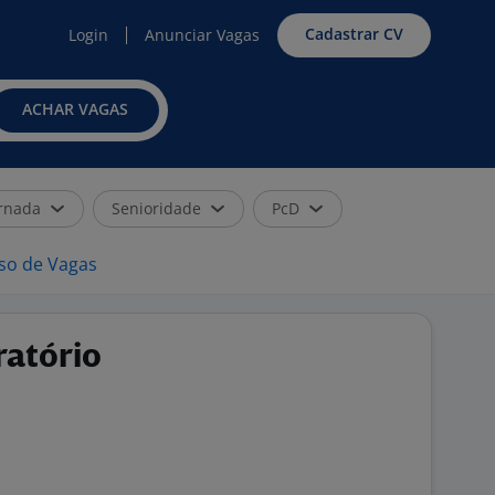
Cadastrar CV
Login
Anunciar Vagas
ACHAR VAGAS
rnada
Senioridade
PcD
iso de Vagas
ratório