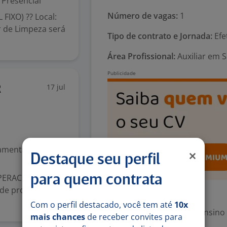
Presencial
Número de vagas:
1
 FIXO) ?? Local:
r de Limpeza será
Tipo de contrato e Jornada:
Efe
Área Profissional:
Auxiliar em 
17 jul
R
mental (1º grau)
Destaque seu perfil
PERACIONAL
para quem contrata
de profissionais
Exigências
Com o perfil destacado, você tem até
10x
Escolaridade Mínima: Ensino
mais chances
de receber convites para