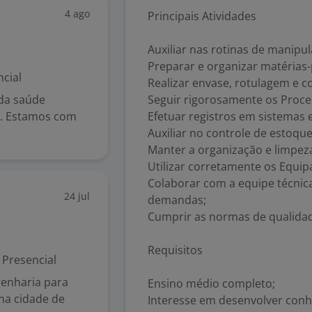
4 ago
Principais Atividades
Auxiliar nas rotinas de manipu
Preparar e organizar matérias-
cial
Realizar envase, rotulagem e c
da saúde
Seguir rigorosamente os Proce
ta. Estamos com
Efetuar registros em sistemas e
Auxiliar no controle de estoqu
Manter a organização e limpeza
Utilizar corretamente os Equip
Colaborar com a equipe técnica
24 jul
demandas;
Cumprir as normas de qualidade
Requisitos
Presencial
genharia para
Ensino médio completo;
na cidade de
Interesse em desenvolver conh