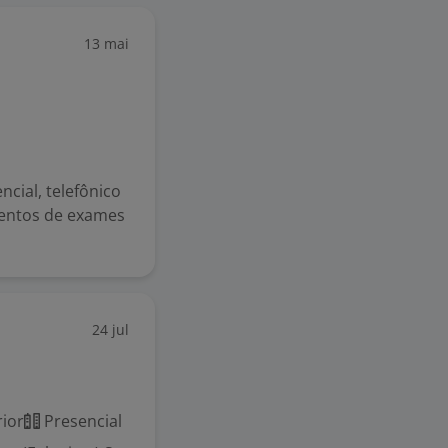
13 mai
ncial, telefônico
mentos de exames
24 jul
ior
Presencial