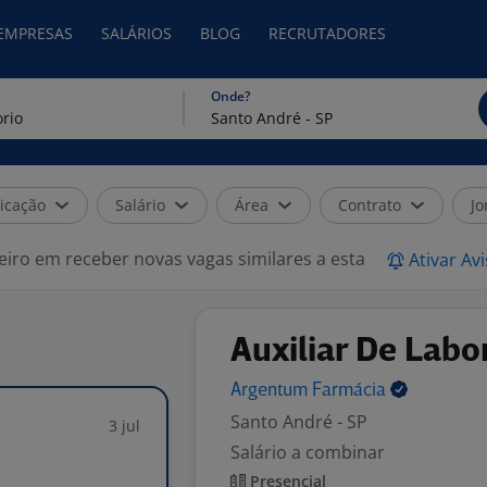
 EMPRESAS
SALÁRIOS
BLOG
RECRUTADORES
Onde?
icação
Salário
Área
Contrato
Jo
eiro em receber novas vagas similares a esta
Ativar Av
Auxiliar De Labo
Argentum
Farmácia
Santo André - SP
3 jul
Salário a combinar
Presencial