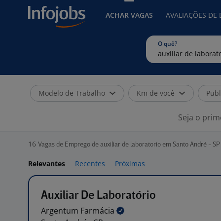
ACHAR VAGAS
AVALIAÇÕES DE
O quê?
Modelo de Trabalho
Km de você
Publ
Seja o prim
16
Vagas de Emprego de auxiliar de laboratorio em Santo André - SP
Relevantes
Recentes
Próximas
Auxiliar De Laboratório
Argentum
Farmácia