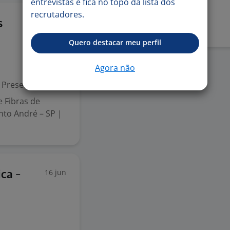
entrevistas e fica no topo da lista dos
Denunciar vaga
recrutadores.
1 jul
s
Quero destacar meu perfil
Agora não
Presencial
 Fibras de
anto André – SP |
16 jun
ca -