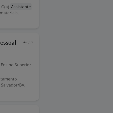
 O(a)
Assistente
materiais,
4 ago
Pessoal
Ensino Superior
rtamento
 Salvador/BA.