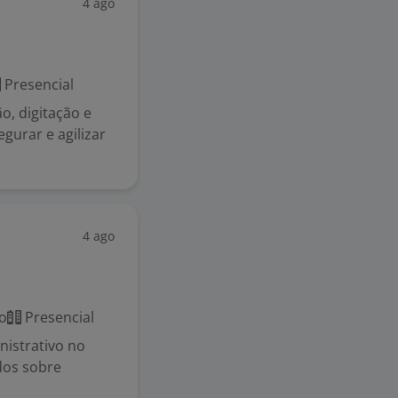
4 ago
Presencial
o, digitação e
gurar e agilizar
4 ago
o
Presencial
istrativo no
dos sobre