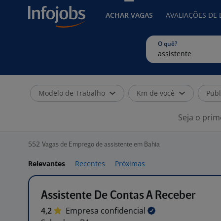
ACHAR VAGAS
AVALIAÇÕES DE
O quê?
Modelo de Trabalho
Km de você
Publ
Seja o prim
552
Vagas de Emprego de assistente em Bahia
Relevantes
Recentes
Próximas
Assistente De Contas A Receber
4,2
Empresa
confidencial