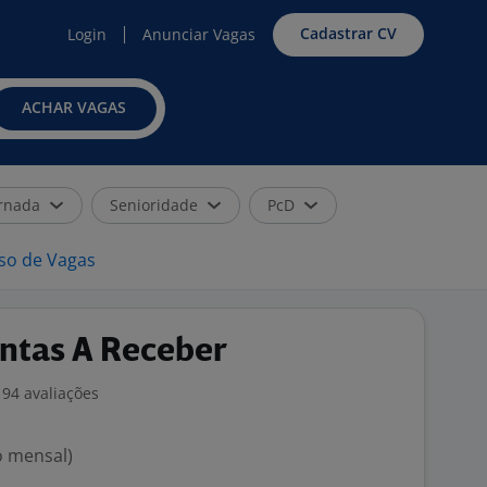
Cadastrar CV
Login
Anunciar Vagas
ACHAR VAGAS
rnada
Senioridade
PcD
iso de Vagas
ontas A Receber
94 avaliações
o mensal)