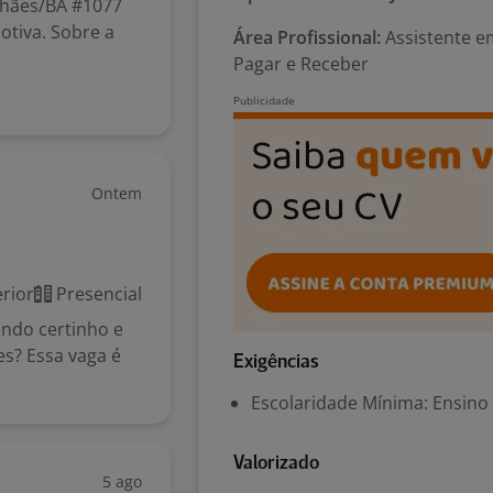
lhães/BA #1077
tiva. Sobre a
Área Profissional:
Assistente em
Pagar e Receber
Ontem
rior
Presencial
endo certinho e
es? Essa vaga é
Exigências
Escolaridade Mínima: Ensino
Valorizado
5 ago