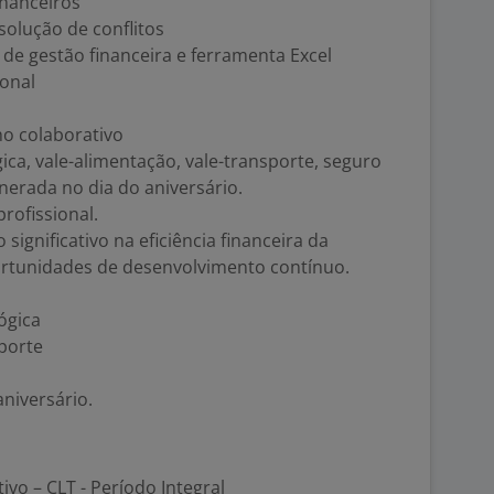
nanceiros
olução de conflitos
de gestão financeira e ferramenta Excel
ional
ho colaborativo
ica, vale-alimentação, vale-transporte, seguro
erada no dia do aniversário.
rofissional.
significativo na eficiência financeira da
rtunidades de desenvolvimento contínuo.
ógica
sporte
aniversário.
tivo – CLT - Período Integral