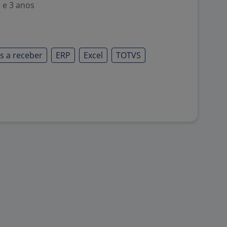
 e 3 anos
s a receber
ERP
Excel
TOTVS