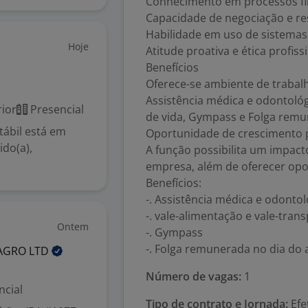
Conhecimento em processos fi
Capacidade de negociação e res
Habilidade em uso de sistemas 
Hoje
Atitude proativa e ética profiss
Benefícios
Oferece-se ambiente de trabal
Assistência médica e odontológ
ior
Presencial
de vida, Gympass e Folga remun
tábil está em
Oportunidade de crescimento p
do(a),
A função possibilita um impacto 
empresa, além de oferecer opo
Benefícios:
-. Assistência médica e odontol
-. vale-alimentação e vale-tran
Ontem
-. Gympass
-. Folga remunerada no dia do 
 AGRO
LTD
Número de vagas:
1
ncial
Tipo de contrato e Jornada:
Efe