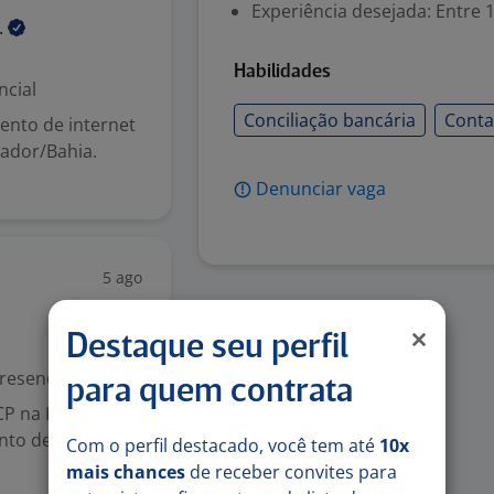
Experiência desejada: Entre 1
.
Habilidades
ncial
Conciliação bancária
Conta
nto de internet
ador/Bahia.
Denunciar vaga
5 ago
Destaque seu perfil
resencial
para quem contrata
P na IEL é uma
nto de projetos
Com o perfil destacado, você tem até
10x
mais chances
de receber convites para