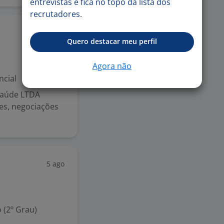
entrevistas e fica no topo da lista dos
recrutadores.
5 ago
Quero destacar meu perfil
Agora não
ncial
Saúde LTDA
ões, negociações
5 ago
 (2º Grau)