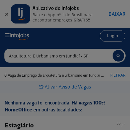
Aplicativo do Infojobs
BAIXAR
Baixe o App nº 1 do Brasil para
encontrar empregos
GRÁTIS!!
Login
0
FILTRAR
Vaga de Emprego de arquitetura e urbanismo em Jundiaí - SP
Ativar Aviso de Vagas
Nenhuma vaga foi encontrada. Há
vagas 100%
HomeOffice
em outras localidades:
22 jul
Estagiário