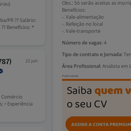
Obs.: Só serão aceitas as inscri
Grau)
Benefícios:
-. Vale-alimentação
iba/PR ?? Salário:
-. Refeição no local
?? Benefícios: *
-. Vale-transporte
Número de vagas:
4
Tipo de contrato e Jornada:
Tem
22 jun
787)
Área Profissional:
Analista em L
, Comércio
; • Experiência