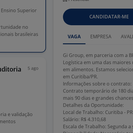
Ensino Superior
CANDIDATAR-ME
rtunidade no
onais brasileiras
VAGA
EMPRESA
AVAL
Gi Group, em parceria com a B
Logística em uma das maiores m
5 ago
uditoria
em alimentos. Estamos selecion
em Curitiba/PR.
Informações sobre o contrato:
Contrato temporário de 180 dia
mais 90 dias e grandes chance
Detalhes da Oportunidade:
Local de Trabalho: Curitiba - PR
ria e validação
Salário: R$ 4.310,68
umentos
Escala de Trabalho: Segunda a s