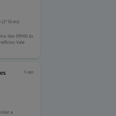
 (2º Grau)
eira: das 09h00 às
efícios: Vale
5 ago
ões
rolar a