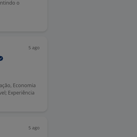
ntindo o
5 ago
ração, Economia
el; Experiência
5 ago