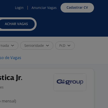
Cadastrar CV
Login
Anunciar Vagas
ACHAR VAGAS
rnada
Senioridade
PcD
iso de Vagas
tica Jr.
ões
o mensal)