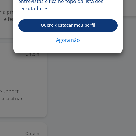
entrevistas e fica no topo da lista dos
recrutadores.
ar a prospecção
ail e ferramentas
Quero destacar meu perfil
Agora não
Ontem
 Support
para atuar
Ontem