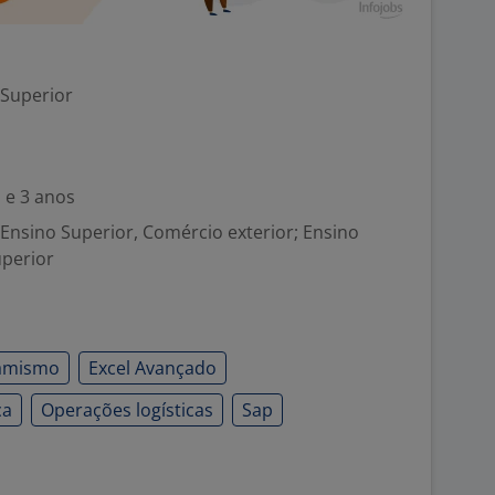
 Superior
 e 3 anos
Ensino Superior, Comércio exterior; Ensino
uperior
amismo
Excel Avançado
ca
Operações logísticas
Sap