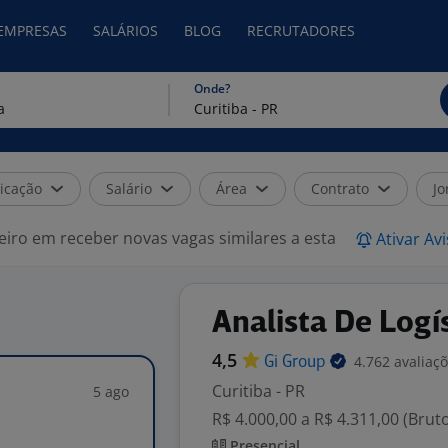
 EMPRESAS
SALÁRIOS
BLOG
RECRUTADORES
Onde?
icação
Salário
Área
Contrato
Jo
eiro em receber novas vagas similares a esta
Ativar Av
Analista De Logís
4,5
4.762 avaliaç
Gi
Group
Curitiba - PR
5 ago
R$ 4.000,00 a R$ 4.311,00 (Brut
Presencial