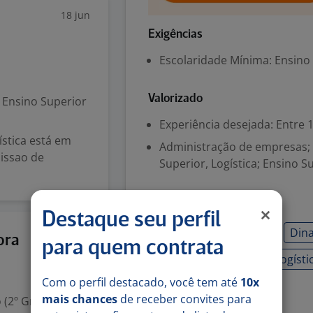
18 jun
Exigências
Escolaridade Mínima: Ensino
Valorizado
Ensino Superior
Experiência desejada: Entre 1
ística está em
Administração de empresas; 
missao de
Superior, Logística; Ensino S
Habilidades
Destaque seu perfil
Capacidade de análise
Din
Hoje
ora
para quem contrata
Excel Intermediário
Logísti
Com o perfil destacado, você tem até
10x
mais chances
de receber convites para
 (2º Grau)
Denunciar vaga