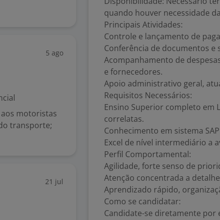
Disponibilidade: Necessário ter
quando houver necessidade da
Principais Atividades:
Controle e lançamento de pagam
Conferência de documentos e s
5 ago
Acompanhamento de despesas e
e fornecedores.
Apoio administrativo geral, atu
Requisitos Necessários:
cial
Ensino Superior completo em Lo
e aos motoristas
correlatas.
do transporte;
Conhecimento em sistema SAP (
Excel de nível intermediário a 
Perfil Comportamental:
Agilidade, forte senso de prior
Atenção concentrada a detalhes 
21 jul
Aprendizado rápido, organizaç
Como se candidatar:
Candidate-se diretamente por 