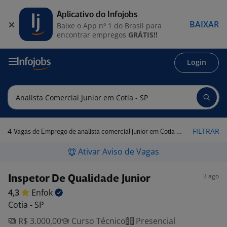
Aplicativo do Infojobs
BAIXAR
Baixe o App nº 1 do Brasil para
encontrar empregos
GRÁTIS!!
Login
4
FILTRAR
Vagas de Emprego de analista comercial junior em Cotia - SP
Ativar Aviso de Vagas
3 ago
Inspetor De Qualidade Junior
4,3
Enfok
Cotia - SP
R$ 3.000,00
Curso Técnico
Presencial