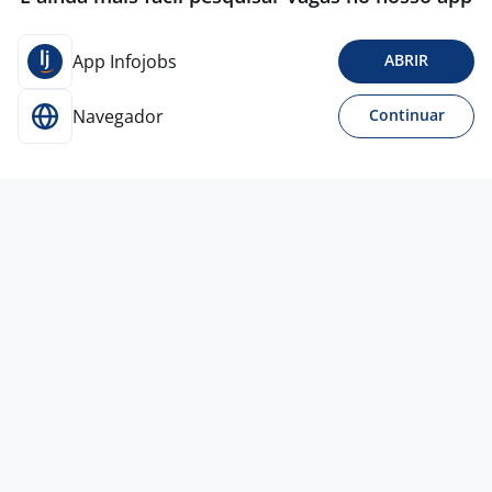
App Infojobs
ABRIR
Navegador
Continuar
Para Candidatos
Acesse o site de empregos líder e se candidate a
vagas adequadas ao seu perfil de forma fácil e
rápida.