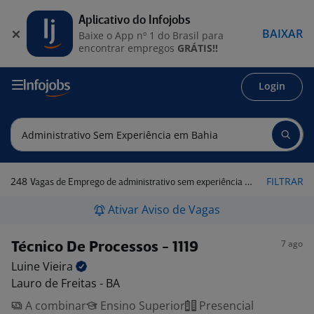
Aplicativo do Infojobs
BAIXAR
Baixe o App nº 1 do Brasil para
encontrar empregos
GRÁTIS!!
Login
248
FILTRAR
Vagas de Emprego de administrativo sem experiência em Bahia
Ativar Aviso de Vagas
7 ago
Técnico De Processos - 1119
Luine
Vieira
Lauro de Freitas - BA
A combinar
Ensino Superior
Presencial