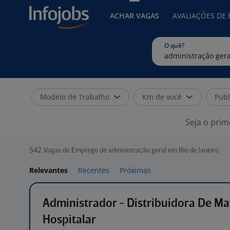
ACHAR VAGAS
AVALIAÇÕES DE
O quê?
Modelo de Trabalho
Km de você
Publ
Seja o prim
542
Vagas de Emprego de administração geral em Rio de Janeiro
Relevantes
Recentes
Próximas
Administrador - Distribuidora De Ma
Hospitalar