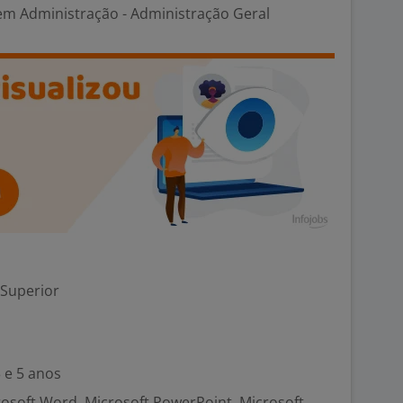
 em Administração - Administração Geral
 Superior
 e 5 anos
crosoft Word, Microsoft PowerPoint, Microsoft