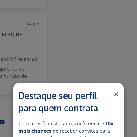
24 jun
LECAO DE
ior
Presencial
egmento de
na função de
Destaque seu perfil
para quem contrata
22 mai
Com o perfil destacado, você tem até
10x
mais chances
de receber convites para