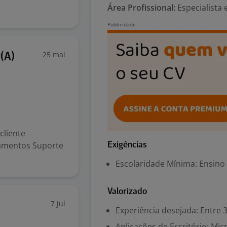
Área Profissional:
Especialista
25 mai
(A)
cliente
gamentos Suporte
Exigências
Escolaridade Mínima: Ensino
Valorizado
7 jul
Experiência desejada: Entre 3
Aplicações de Escritório: Mi