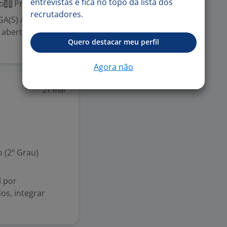
entrevistas e fica no topo da lista dos
o
Presencial
recrutadores.
A(S) / Rio de
 aberto para Rio
Quero destacar meu perfil
Agora não
21 mai
 (2º Grau)
l por
os, integrar