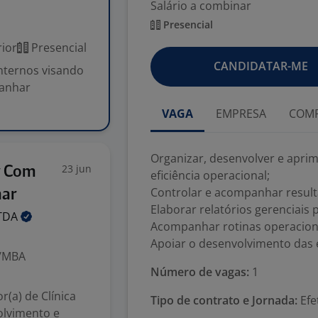
Salário a combinar
Presencial
ior
Presencial
CANDIDATAR-ME
nternos visando
panhar
VAGA
EMPRESA
COMP
Organizar, desenvolver e apri
23 jun
r Com
eficiência operacional;
Controlar e acompanhar resul
nar
Elaborar relatórios gerenciais
TDA
Acompanhar rotinas operacionai
Apoiar o desenvolvimento das 
o/MBA
Número de vagas:
1
r(a) de Clínica
Tipo de contrato e Jornada:
Efe
olvimento e