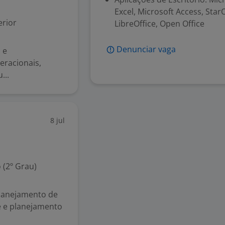
Excel, Microsoft Access, Star
rior
LibreOffice, Open Office
Denunciar vaga
 e
eracionais,
...
8 jul
 (2º Grau)
planejamento de
 e planejamento