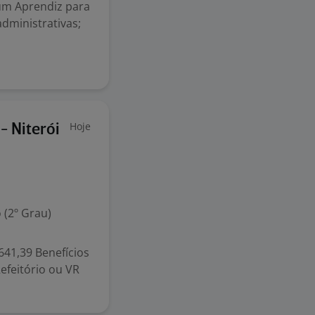
um Aprendiz para
dministrativas;
Hoje
- Niterói
 (2º Grau)
.641,39 Benefícios
Refeitório ou VR