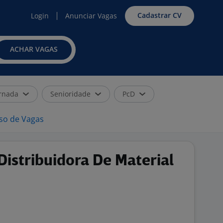
Cadastrar CV
Login
Anunciar Vagas
ACHAR VAGAS
rnada
Senioridade
PcD
iso de Vagas
Distribuidora De Material