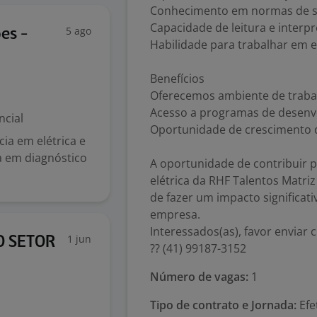
Conhecimento em normas de se
Capacidade de leitura e interp
5 ago
es -
Habilidade para trabalhar em 
Benefícios
Oferecemos ambiente de trabal
Acesso a programas de desenvo
ncial
Oportunidade de crescimento 
ia em elétrica e
a em diagnóstico
A oportunidade de contribuir p
elétrica da RHF Talentos Matri
de fazer um impacto significat
empresa.
Interessados(as), favor enviar c
1 jun
O SETOR
?? (41) 99187-3152
Número de vagas:
1
Tipo de contrato e Jornada:
Efe