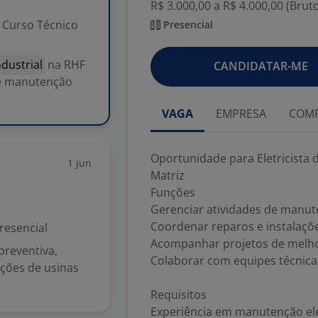
R$ 3.000,00 a R$ 4.000,00 (Brut
Curso Técnico
Presencial
dustrial
na RHF
CANDIDATAR-ME
de manutenção
VAGA
EMPRESA
COMP
Oportunidade para Eletricista 
1 jun
Matriz
Funções
Gerenciar atividades de manut
Coordenar reparos e instalaçõe
resencial
Acompanhar projetos de melhor
preventiva,
Colaborar com equipes técnica
ações de usinas
Requisitos
Experiência em manutenção elét