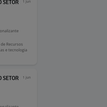
1 jun
O SETOR
ionalizante
s de Recursos
s e tecnologia
1 jun
O SETOR
ionalizante