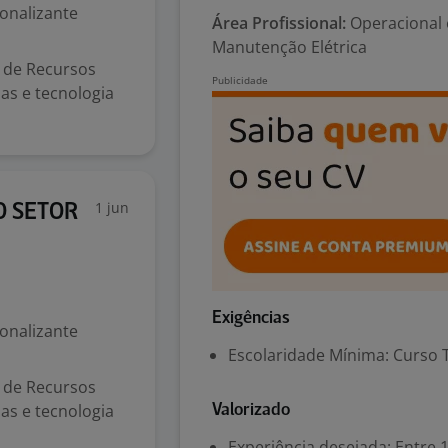
ionalizante
Área Profissional:
Operacional 
Manutenção Elétrica
s de Recursos
s e tecnologia
1 jun
O SETOR
Exigências
ionalizante
Escolaridade Mínima: Curso 
s de Recursos
s e tecnologia
Valorizado
Experiência desejada: Entre 1