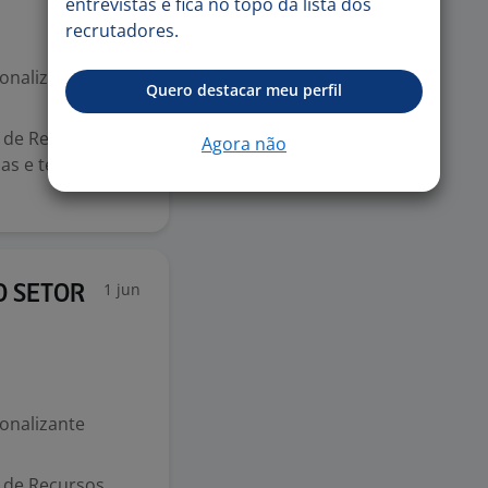
entrevistas e fica no topo da lista dos
recrutadores.
ionalizante
Quero destacar meu perfil
s de Recursos
Agora não
s e tecnologia
1 jun
O SETOR
ionalizante
s de Recursos