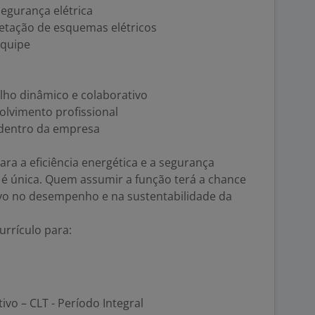
gurança elétrica
retação de esquemas elétricos
equipe
ho dinâmico e colaborativo
lvimento profissional
dentro da empresa
ara a eficiência energética e a segurança
z é única. Quem assumir a função terá a chance
ivo no desempenho e na sustentabilidade da
urrículo para:
tivo – CLT - Período Integral