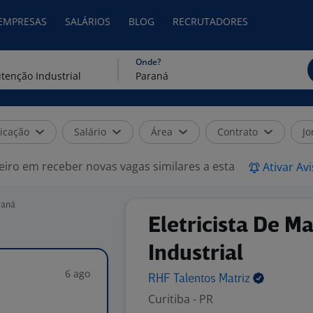
 EMPRESAS
SALÁRIOS
BLOG
RECRUTADORES
Onde?
icação
Salário
Área
Contrato
Jo
eiro em receber novas vagas similares a esta
Ativar Av
raná
Eletricista De 
Industrial
6 ago
RHF Talentos
Matriz
Curitiba - PR