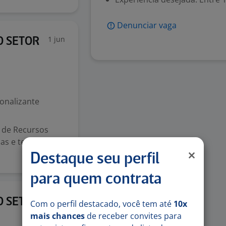
Denunciar vaga
1 jun
O SETOR
ionalizante
s de Recursos
s e tecnologia
Destaque seu perfil
para quem contrata
1 jun
O SETOR
Com o perfil destacado, você tem até
10x
mais chances
de receber convites para