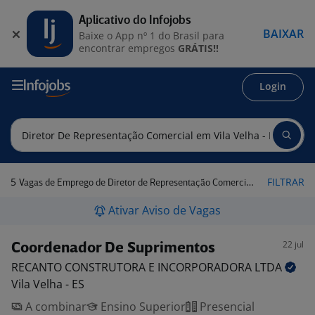
Aplicativo do Infojobs
BAIXAR
Baixe o App nº 1 do Brasil para
encontrar empregos
GRÁTIS!!
Login
5
FILTRAR
Vagas de Emprego de Diretor de Representação Comercial em Vila Velha - ES
Ativar Aviso de Vagas
22 jul
Coordenador De Suprimentos
RECANTO CONSTRUTORA E INCORPORADORA
LTDA
Vila Velha - ES
A combinar
Ensino Superior
Presencial