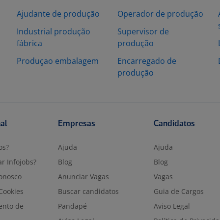
Ajudante de produção
Operador de produção
Industrial produção
Supervisor de
fábrica
produção
Produçao embalagem
Encarregado de
produção
nal
Empresas
Candidatos
os?
Ajuda
Ajuda
r Infojobs?
Blog
Blog
onosco
Anunciar Vagas
Vagas
 Cookies
Buscar candidatos
Guia de Cargos
ento de
Pandapé
Aviso Legal