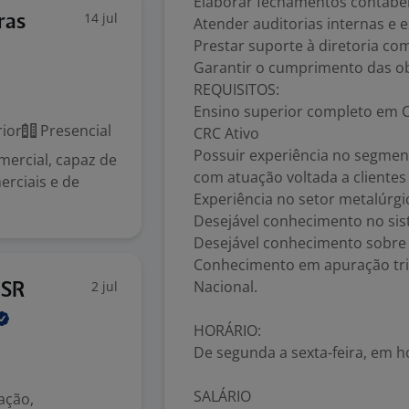
Elaborar fechamentos contábei
14 jul
ras
Atender auditorias internas e e
Prestar suporte à diretoria com
Garantir o cumprimento das obr
REQUISITOS:
Ensino superior completo em C
ior
Presencial
CRC Ativo
Possuir experiência no segment
mercial, capaz de
com atuação voltada a clientes 
rciais e de
Experiência no setor metalúrgi
Desejável conhecimento no si
Desejável conhecimento sobre 
Conhecimento em apuração trib
Nacional.
2 jul
 SR
HORÁRIO:
De segunda a sexta-feira, em h
SALÁRIO
ação,