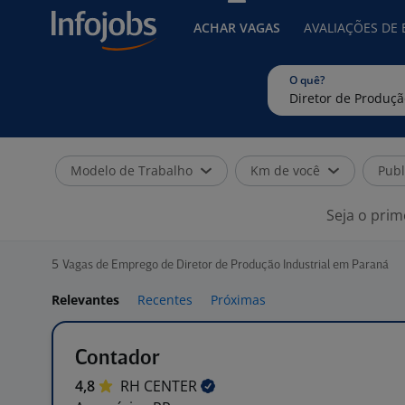
ACHAR VAGAS
AVALIAÇÕES DE
O quê?
Modelo de Trabalho
Km de você
Publ
Seja o prim
5
Vagas de Emprego de Diretor de Produção Industrial em Paraná
Relevantes
Recentes
Próximas
Contador
4,8
RH
CENTER