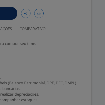
IAÇÕES
COMPARATIVO
para compor seu time:
.
eis (Balanço Patrimonial, DRE, DFC, DMPL).
e bancárias.
 realizar depreciações.
acompanhar estoques.