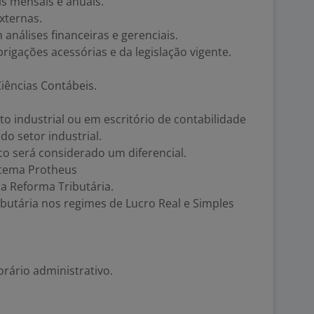
s mensais e anuais.
xternas.
 análises financeiras e gerenciais.
igações acessórias e da legislação vigente.
iências Contábeis.
o industrial ou em escritório de contabilidade
do setor industrial.
co será considerado um diferencial.
stema Protheus
a Reforma Tributária.
utária nos regimes de Lucro Real e Simples
orário administrativo.