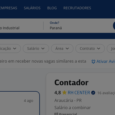
 EMPRESAS
SALÁRIOS
BLOG
RECRUTADORES
Onde?
icação
Salário
Área
Contrato
Jo
eiro em receber novas vagas similares a esta
Ativar Av
Contador
4,8
16 avaliaç
RH
CENTER
Araucária - PR
4 ago
Salário a combinar
Presencial