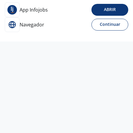
App Infojobs
ABRIR
Navegador
Continuar
Para Candidatos
Acesse o site de empregos líder e se candidate a
vagas adequadas ao seu perfil de forma fácil e
rápida.