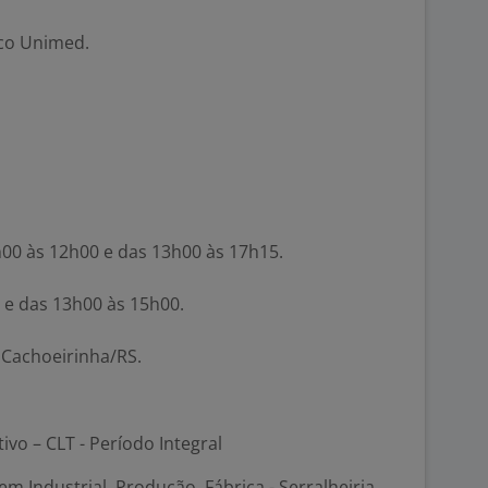
co Unimed.
h00 às 12h00 e das 13h00 às 17h15.
0 e das 13h00 às 15h00.
, Cachoeirinha/RS.
tivo – CLT - Período Integral
m Industrial, Produção, Fábrica - Serralheiria