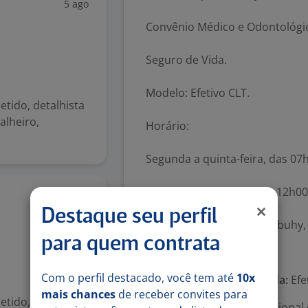
5 ago
Convênio Médico e Odontológi
Seguro de Vida.
Modelo: Efetivo CLT.
tido, detalhista
alheiro,
Horário:
Segunda a quinta-feira, das 07
Sexta-feira, das 07h00 às 12h0
5 ago
Destaque seu perfil
Local: Presencial – Vila Imbuhy
para quem contrata
Número de vagas:
1
Com o perfil destacado, você tem até
10x
Tipo de contrato e Jornada:
Efe
mais chances
de receber convites para
tido, detalhista
Área Profissional:
Operacional e