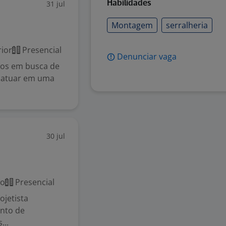
31 jul
Habilidades
Montagem
serralheria
ior
Presencial
Denunciar vaga
os em busca de
a atuar em uma
30 jul
co
Presencial
ojetista
nto de
...