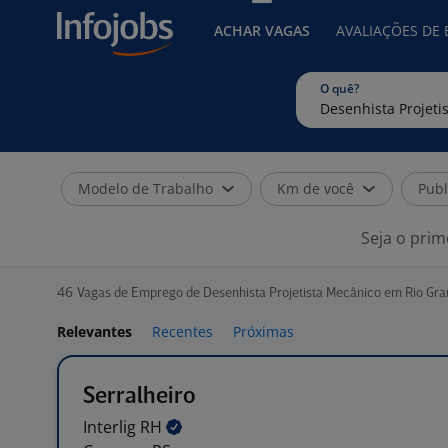
ACHAR VAGAS
AVALIAÇÕES DE
O quê?
Modelo de Trabalho
Km de você
Publ
Seja o prim
46
Vagas de Emprego de Desenhista Projetista Mecânico em Rio Gra
Relevantes
Recentes
Próximas
Serralheiro
Interlig
RH