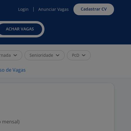
Cadastrar CV
Login
Anunciar Vagas
ACHAR VAGAS
rnada
Senioridade
PcD
iso de Vagas
o mensal)