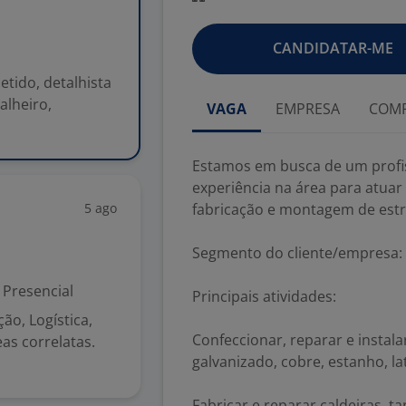
CANDIDATAR-ME
tido, detalhista
alheiro,
VAGA
EMPRESA
COMP
Estamos em busca de um profi
experiência na área para atuar
5 ago
fabricação e montagem de estr
Segmento do cliente/empresa:
Presencial
Principais atividades:
o, Logística,
Confeccionar, reparar e instal
as correlatas.
galvanizado, cobre, estanho, la
Fabricar e reparar caldeiras, t