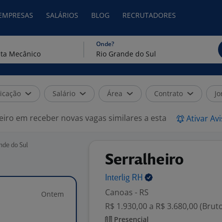
 EMPRESAS
SALÁRIOS
BLOG
RECRUTADORES
Onde?
icação
Salário
Área
Contrato
Jo
eiro em receber novas vagas similares a esta
Ativar Av
nde do Sul
Serralheiro
Interlig
RH
Canoas - RS
Ontem
R$ 1.930,00 a R$ 3.680,00 (Brut
Presencial