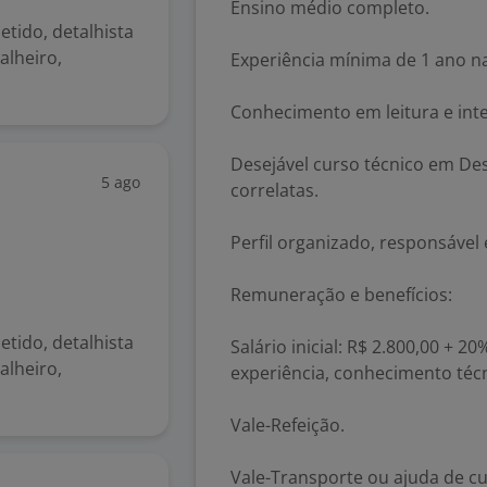
Ensino médio completo.
tido, detalhista
alheiro,
Experiência mínima de 1 ano n
Conhecimento em leitura e int
Desejável curso técnico em De
5 ago
correlatas.
Perfil organizado, responsáve
Remuneração e benefícios:
tido, detalhista
Salário inicial: R$ 2.800,00 + 
alheiro,
experiência, conhecimento técni
Vale-Refeição.
Vale-Transporte ou ajuda de cu