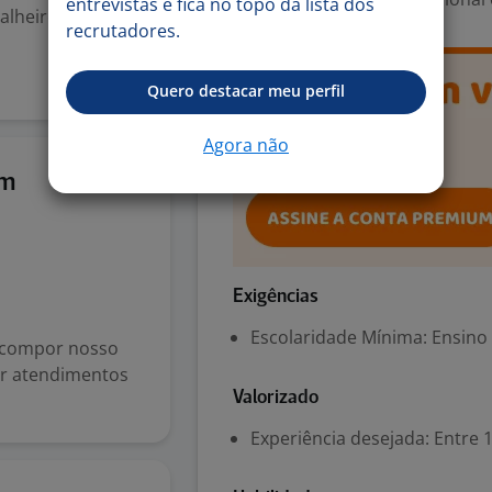
entrevistas e fica no topo da lista dos
alheiro,
recrutadores.
Quero destacar meu perfil
Agora não
5 ago
Em
Exigências
Escolaridade Mínima: Ensino
a compor nosso
zar atendimentos
Valorizado
Experiência desejada: Entre 1