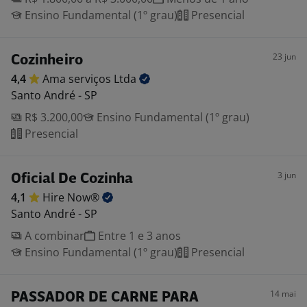
Ensino Fundamental (1º grau)
Presencial
23 jun
Cozinheiro
4,4
Ama serviços
Ltda
Santo André - SP
R$ 3.200,00
Ensino Fundamental (1º grau)
Presencial
3 jun
Oficial De Cozinha
4,1
Hire
Now®
Santo André - SP
A combinar
Entre 1 e 3 anos
Ensino Fundamental (1º grau)
Presencial
14 mai
PASSADOR DE CARNE PARA