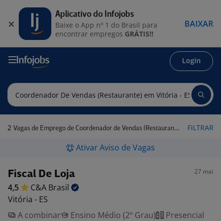
Aplicativo do Infojobs
BAIXAR
Baixe o App nº 1 do Brasil para
encontrar empregos
GRÁTIS!!
Login
2
FILTRAR
Vagas de Emprego de Coordenador de Vendas (Restaurante) em Vitória - ES
Ativar Aviso de Vagas
27 mai
Fiscal De Loja
4,5
C&A
Brasil
Vitória - ES
A combinar
Ensino Médio (2º Grau)
Presencial