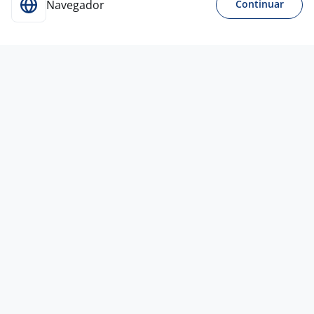
Navegador
Continuar
Para Candidatos
Acesse o site de empregos líder e se candidate a
vagas adequadas ao seu perfil de forma fácil e
rápida.