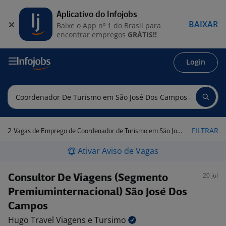
Aplicativo do Infojobs
BAIXAR
Baixe o App nº 1 do Brasil para
encontrar empregos
GRÁTIS!!
Login
2
FILTRAR
Vagas de Emprego de Coordenador de Turismo em São José dos Campos - SP
Ativar Aviso de Vagas
20 jul
Consultor De Viagens (Segmento
Premiuminternacional) São José Dos
Campos
Hugo Travel Viagens e
Tursimo