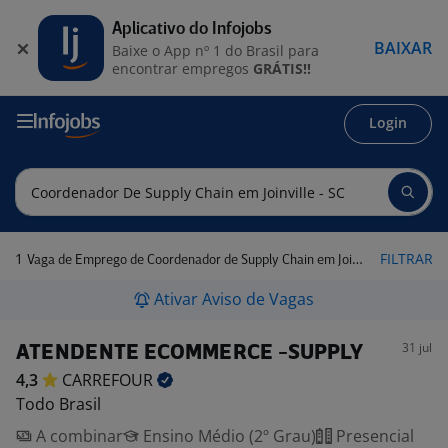
Aplicativo do Infojobs
BAIXAR
Baixe o App nº 1 do Brasil para
encontrar empregos
GRÁTIS!!
Login
1
FILTRAR
Vaga de Emprego de Coordenador de Supply Chain em Joinville - SC
Ativar Aviso de Vagas
31 jul
ATENDENTE ECOMMERCE -SUPPLY
4,3
CARREFOUR
Todo Brasil
A combinar
Ensino Médio (2º Grau)
Presencial