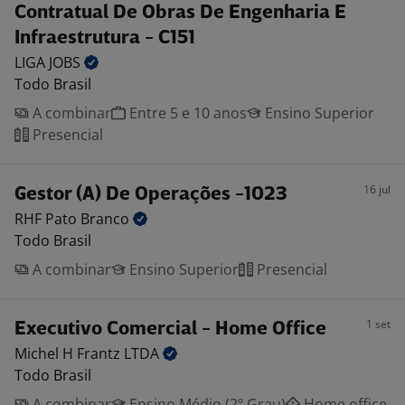
Contratual De Obras De Engenharia E
Infraestrutura - C151
LIGA
JOBS
Todo Brasil
A combinar
Entre 5 e 10 anos
Ensino Superior
Presencial
16 jul
Gestor (A) De Operações -1023
RHF Pato
Branco
Todo Brasil
A combinar
Ensino Superior
Presencial
1 set
Executivo Comercial - Home Office
Michel H Frantz
LTDA
Todo Brasil
A combinar
Ensino Médio (2º Grau)
Home office