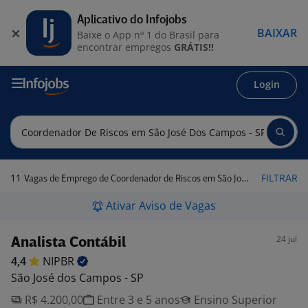
Aplicativo do Infojobs
BAIXAR
Baixe o App nº 1 do Brasil para
encontrar empregos
GRÁTIS!!
Login
11
FILTRAR
Vagas de Emprego de Coordenador de Riscos em São José dos Campos - SP
Ativar Aviso de Vagas
24 jul
Analista Contábil
4,4
NIPBR
São José dos Campos - SP
R$ 4.200,00
Entre 3 e 5 anos
Ensino Superior