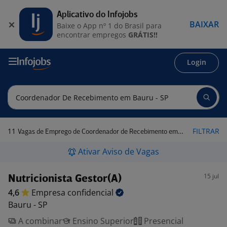
Aplicativo do Infojobs
BAIXAR
Baixe o App nº 1 do Brasil para
encontrar empregos
GRÁTIS!!
Login
11
FILTRAR
Vagas de Emprego de Coordenador de Recebimento em Bauru - SP
Ativar Aviso de Vagas
15 jul
Nutricionista Gestor(A)
4,6
Empresa
confidencial
Bauru - SP
A combinar
Ensino Superior
Presencial