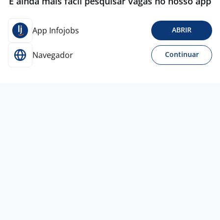
É ainda mais fácil pesquisar vagas no nosso app
App Infojobs
ABRIR
Navegador
Continuar
Para Candidatos
Acesse o site de empregos líder e se candidate a
vagas adequadas ao seu perfil de forma fácil e
rápida.