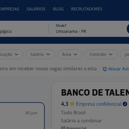
 EMPRESAS
SALÁRIOS
BLOG
RECRUTADORES
Onde?
icação
Salário
Área
Contrato
Jo
eiro em receber novas vagas similares a esta
Ativar Av
R
BANCO DE TALEN
4,3
Empresa
confidencial
Todo Brasil
30 jun
Salário a combinar
Presencial