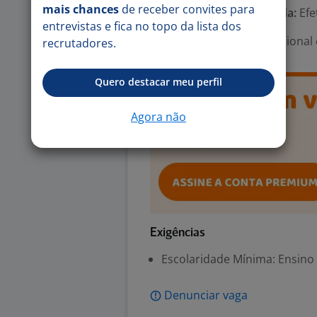
mais chances
de receber convites para
Tipo de contrato e Jornada:
Efe
entrevistas e fica no topo da lista dos
Área Profissional:
Operacional 
recrutadores.
Quero destacar meu perfil
Agora não
Exigências
Escolaridade Mínima: Ensino
Denunciar vaga