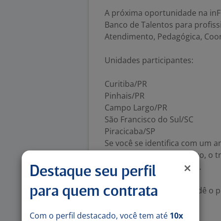
A próxima oportunidade na in
Banco de Talentos para profiss
Atendimento, Pedagógica, Coor
Unidades participantes:
Curitiba/PR
Pinhais/PR
Campo Largo/PR
São Francisco do Sul/SC
Piracicaba/SP
Se você se identifica com um a
desenvolvimento contínuo, o t
queremos conhecer você.
Destaque seu perfil
para quem contrata
Cadastre seu currículo e dê o 
Número de vagas:
1
Com o perfil destacado, você tem até
10x