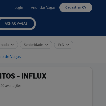
Cadastrar CV
Login
Anunciar Vagas
ACHAR VAGAS
rnada
Senioridade
PcD
iso de Vagas
TOS - INFLUX
20 avaliações