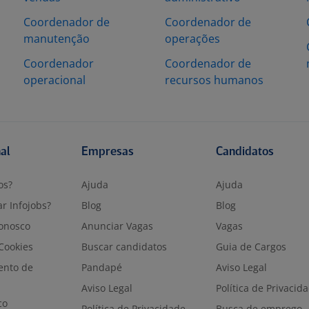
Coordenador de
Coordenador de
manutenção
operações
Coordenador
Coordenador de
operacional
recursos humanos
nal
Empresas
Candidatos
os?
Ajuda
Ajuda
r Infojobs?
Blog
Blog
onosco
Anunciar Vagas
Vagas
 Cookies
Buscar candidatos
Guia de Cargos
ento de
Pandapé
Aviso Legal
Aviso Legal
Política de Privacid
co
Política de Privacidade
Busca de emprego