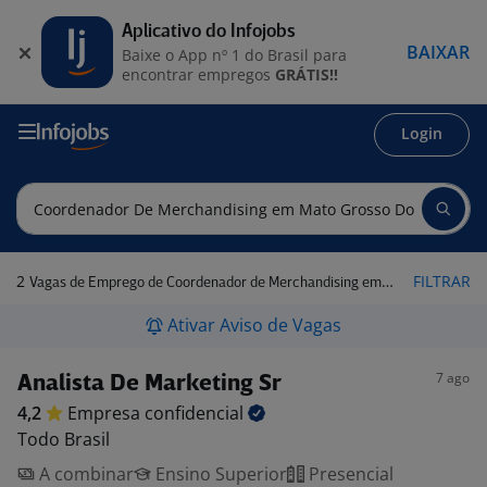
Aplicativo do Infojobs
BAIXAR
Baixe o App nº 1 do Brasil para
encontrar empregos
GRÁTIS!!
Login
2
FILTRAR
Vagas de Emprego de Coordenador de Merchandising em Mato Grosso do Sul
Ativar Aviso de Vagas
7 ago
Analista De Marketing Sr
4,2
Empresa
confidencial
Todo Brasil
A combinar
Ensino Superior
Presencial