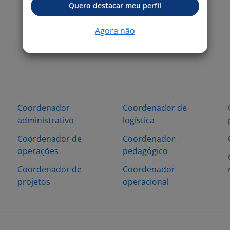
Quero destacar meu perfil
Agora não
Coordenador
Coordenador de
administrativo
logística
Coordenador de
Coordenador
operações
pedagógico
Coordenador de
Coordenador
projetos
operacional