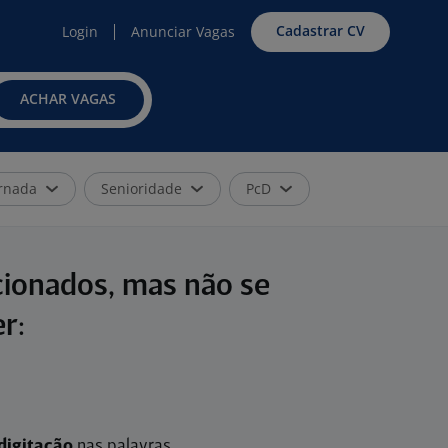
Cadastrar CV
Login
Anunciar Vagas
ACHAR VAGAS
rnada
Senioridade
PcD
cionados, mas não se
r:
digitação
nas palavras