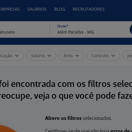
 EMPRESAS
SALÁRIOS
BLOG
RECRUTADORES
Onde?
icação
Salário
Área
Contrato
Jo
oi encontrada com os filtros sele
reocupe, veja o que você pode faze
Altere os filtros
selecionados.
Certifique-se de que não haja
erros de 