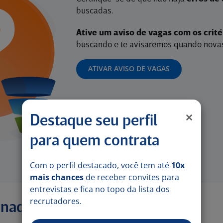
buscadas.
Ative um aviso de vagas com os crit
buscando e te avisaremos quando novas
ATIVAR AVISO DE VAGAS
Destaque seu perfil
para quem contrata
Com o perfil destacado, você tem até
10x
mais chances
de receber convites para
entrevistas e fica no topo da lista dos
recrutadores.
onadas