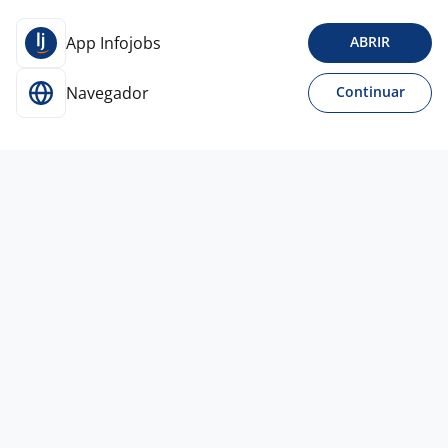
App Infojobs
ABRIR
Navegador
Continuar
Para Candidatos
Acesse o site de empregos líder e se candidate a
vagas adequadas ao seu perfil de forma fácil e
rápida.