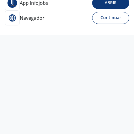
App Infojobs
ABRIR
Navegador
Continuar
Para Candidatos
Acesse o site de empregos líder e se candidate a
vagas adequadas ao seu perfil de forma fácil e
rápida.