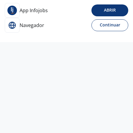
App Infojobs
ABRIR
Navegador
Continuar
Para Candidatos
Acesse o site de empregos líder e se candidate a
vagas adequadas ao seu perfil de forma fácil e
rápida.