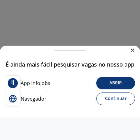
É ainda mais fácil pesquisar vagas no nosso app
App Infojobs
ABRIR
Navegador
Continuar