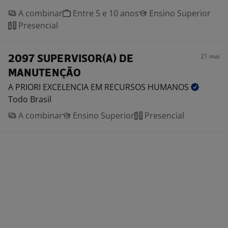
A combinar
Entre 5 e 10 anos
Ensino Superior
Presencial
21 mai
2097 SUPERVISOR(A) DE
MANUTENÇÃO
A PRIORI EXCELENCIA EM RECURSOS
HUMANOS
Todo Brasil
A combinar
Ensino Superior
Presencial