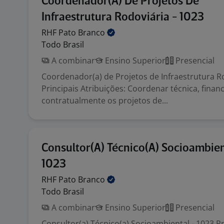
Coordenador(A) De Projetos De
Infraestrutura Rodoviária - 1023
RHF Pato
Branco
Todo Brasil
A combinar
Ensino Superior
Presencial
Coordenador(a) de Projetos de Infraestrutura Ro
Principais Atribuições: Coordenar técnica, financ
contratualmente os projetos de...
Consultor(A) Técnico(A) Socioambien
1023
RHF Pato
Branco
Todo Brasil
A combinar
Ensino Superior
Presencial
Consultor(a) Técnico(a) Socioambiental - 1023 Pr