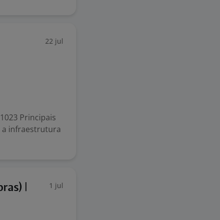
22 jul
1023 Principais
 a infraestrutura
1 jul
ras) |