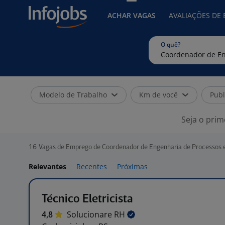
ACHAR VAGAS
AVALIAÇÕES DE
O quê?
Modelo de Trabalho
Km de você
Publ
Seja o prim
16
Vagas de Emprego de Coordenador de Engenharia de Processos 
Relevantes
Recentes
Próximas
Técnico Eletricista
4,8
Solucionare
RH