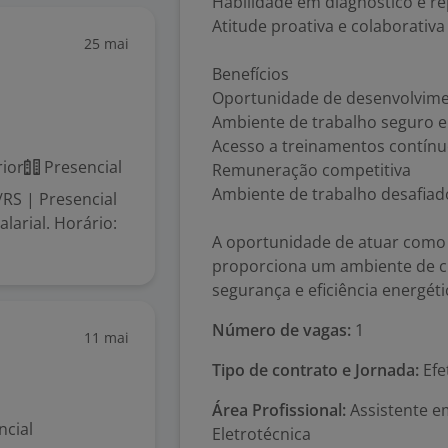
Habilidade em diagnóstico e re
Atitude proativa e colaborativa
25 mai
Benefícios
Oportunidade de desenvolvimen
Ambiente de trabalho seguro e
Acesso a treinamentos contín
ior
Presencial
Remuneração competitiva
Ambiente de trabalho desafiad
S | Presencial
larial. Horário:
A oportunidade de atuar como T
proporciona um ambiente de cr
segurança e eficiência energéti
Número de vagas:
1
11 mai
Tipo de contrato e Jornada:
Efe
Área Profissional:
Assistente em
ncial
Eletrotécnica