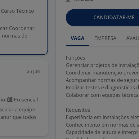
Curso Técnico
CANDIDATAR-ME
ricas Coordenar
r normas de
VAGA
EMPRESA
AVAL
Funções
Gerenciar projetos de instalaçõ
25 jun
Coordenar manutenção prevent
Acompanhar normas de seguran
Realizar testes e diagnósticos 
Colaborar com equipes técnica
ior
Presencial
scalar a equipe
Requisitos
rantir que todos
Experiência em instalações elét
Conhecimento em normas de se
Capacidade de leitura e interpr