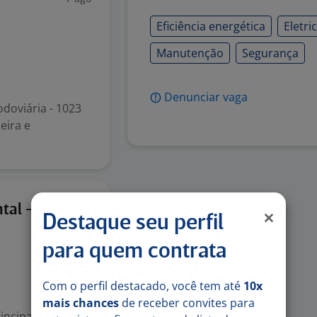
Eficiência energética
Eletri
Manutenção
Segurança
Denunciar vaga
doviária - 1023
eira e
7 ago
tal -
Destaque seu perfil
para quem contrata
Com o perfil destacado, você tem até
10x
mais chances
de receber convites para
incipais