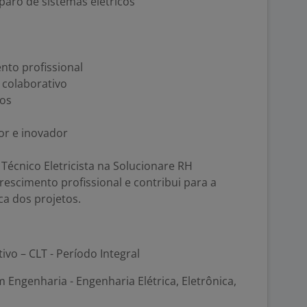
paro de sistemas elétricos
to profissional
 colaborativo
uos
or e inovador
écnico Eletricista na Solucionare RH
escimento profissional e contribui para a
ca dos projetos.
tivo – CLT - Período Integral
 Engenharia - Engenharia Elétrica, Eletrônica,