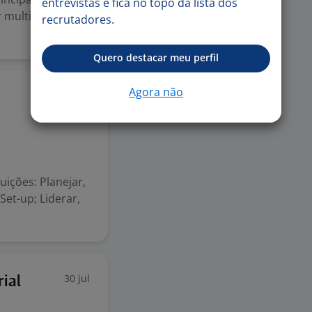
entrevistas e fica no topo da lista dos
 multidisciplinar
recrutadores.
Quero destacar meu perfil
Agora não
29 jul
uições: Planejar,
Set-up; Liderar,
30 jul
ial