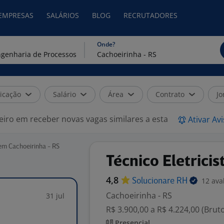
 EMPRESAS
SALÁRIOS
BLOG
RECRUTADORES
Onde?
icação
Salário
Área
Contrato
Jo
eiro em receber novas vagas similares a esta
Ativar Av
em Cachoeirinha - RS
Técnico Eletricis
4,8
12 ava
Solucionare
RH
Cachoeirinha - RS
31 jul
R$ 3.900,00 a R$ 4.224,00 (Brut
Presencial