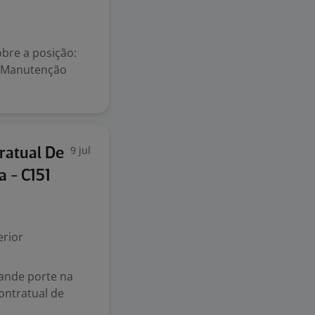
bre a posição:
e Manutenção
9 jul
ratual De
a - C151
rior
rande porte na
ontratual de