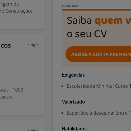
argem de
 de Construção;
7 ago
icos
Exigências
Escolaridade Mínima: Curso 
stas - 1023
eira e
Valorizado
Experiência desejada: Entre 1
Habilidades
7 ago