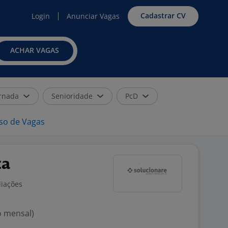
Cadastrar CV
Login
Anunciar Vagas
ACHAR VAGAS
rnada
Senioridade
PcD
iso de Vagas
ta
liações
o mensal)