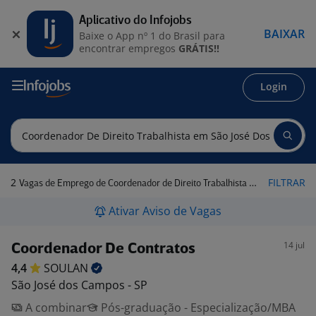
Aplicativo do Infojobs
BAIXAR
Baixe o App nº 1 do Brasil para
encontrar empregos
GRÁTIS!!
Login
2
FILTRAR
Vagas de Emprego de Coordenador de Direito Trabalhista em São José dos Campos - SP
Ativar Aviso de Vagas
14 jul
Coordenador De Contratos
4,4
SOULAN
São José dos Campos - SP
A combinar
Pós-graduação - Especialização/MBA