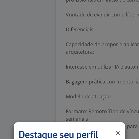
Vontade de evoluir como líder
Diferenciais
Capacidade de propor e aplica
arquitetura;
Interesse em utilizar IA e auto
Bagagem prática com mentoria 
Modelo de atuação
Formato: Remoto Tipo de víncul
semanais
Horários: Disponibilidade par
Destaque seu perfil