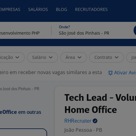
 EMPRESAS
SALÁRIOS
BLOG
RECRUTADORES
Onde?
icação
Salário
Área
Contrato
Jo
eiro em receber novas vagas similares a esta
Ativar Av
José dos Pinhais - PR
Tech Lead - Volu
Home Office
eOffice
em outras
RHRecruiter
João Pessoa - PB