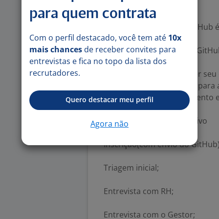
Sobre o Envio do GitHub
para quem contrata
O envio do link do seu GitHub 
Com o perfil destacado, você tem até
10x
mais chances
de receber convites para
Solicitamos o link do seu GitH
entrevistas e fica no topo da lista dos
recrutadores.
Nosso objetivo é entender seu 
e padrões de engenharia para 
contribuir no direcionamento 
Quero destacar meu perfil
Etapas do processo Seletivo
Agora não
Inscrição(com envio do GitHub)
Triagem inicial;
Entrevista com RH;
Entrevista com o Gestor;