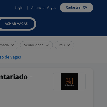
Cadastrar CV
Login
Anunciar Vagas
ACHAR VAGAS
rnada
Senioridade
PcD
iso de Vagas
ntariado -