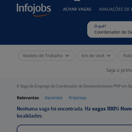
ACHAR VAGAS
AVALIAÇÕES DE
O quê?
Modelo de Trabalho
Km de você
Publ
Seja o prim
0
Vaga de Emprego de Coordenador de Desenvolvimento PHP em São 
Relevantes
Recentes
Próximas
Nenhuma vaga foi encontrada. Há
vagas 100% Hom
localidades: