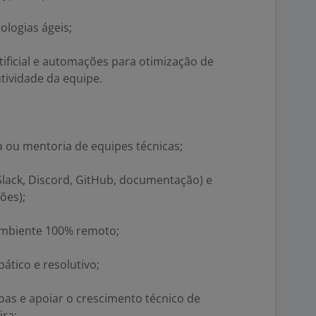
ologias ágeis;
tificial e automações para otimização de
ividade da equipe.
a ou mentoria de equipes técnicas;
lack, Discord, GitHub, documentação) e
ões);
ambiente 100% remoto;
pático e resolutivo;
oas e apoiar o crescimento técnico de
ira;