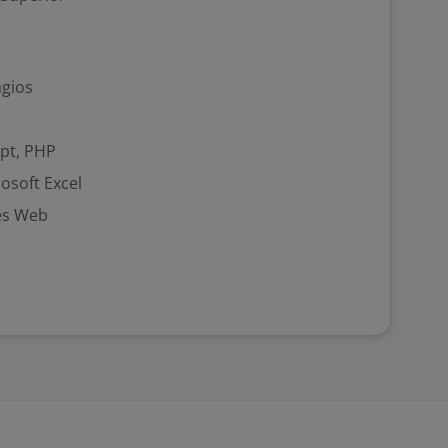
ágios
pt, PHP
rosoft Excel
es Web