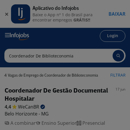
Aplicativo do Infojobs
BAIXAR
Baixe o App nº 1 do Brasil para
encontrar empregos
GRÁTIS!!
Login
4
FILTRAR
Vagas de Emprego de Coordenador de Biblioteconomia
17 jun
Coordenador De Gestão Documental
Hospitalar
4,4
WeCanBR
Belo Horizonte - MG
A combinar
Ensino Superior
Presencial