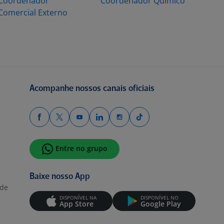
Coordenador
Coordenador Químico
Comercial Externo
Acompanhe nossos canais oficiais
Entre no grupo
Baixe nosso App
ade
DISPONÍVEL NA
DISPONÍVEL NO
App Store
Google Play