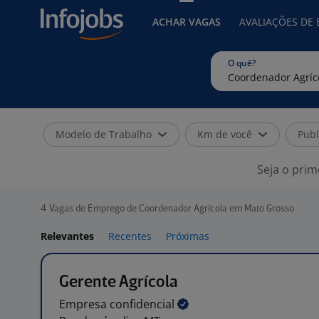
ACHAR VAGAS
AVALIAÇÕES DE
O quê?
Modelo de Trabalho
Km de você
Publ
Seja o prim
4
Vagas de Emprego de Coordenador Agrícola em Mato Grosso
Relevantes
Recentes
Próximas
Gerente Agrícola
Empresa
confidencial