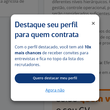
a agrícola de
diferentes níveis hierárquicos
gestão, controle operacional, p
serão considerados suficiente
anteriormente.
Destaque seu perfil
Diferenciais
Vivência em grandes grupos do
para quem contrata
Experiência em expansão de op
Atuação em programas de produ
Com o perfil destacado, você tem até
10x
mais chances
de receber convites para
Número de vagas:
1
entrevistas e fica no topo da lista dos
Tipo de contrato e Jornada:
Efe
recrutadores.
Área Profissional:
Gerente em Ag
Quero destacar meu perfil
Agrobusiness
Agora não