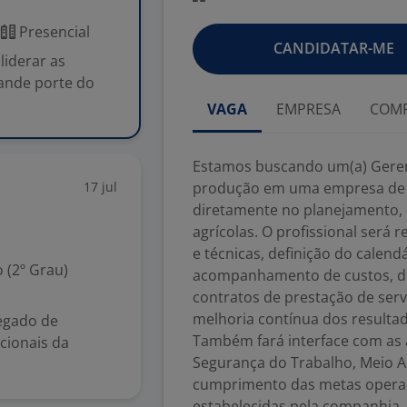
r
Presencial
CANDIDATAR-ME
liderar as
ande porte do
VAGA
EMPRESA
COMP
Estamos buscando um(a) Gerent
17 jul
produção em uma empresa de 
diretamente no planejamento,
agrícolas. O profissional será
e técnicas, definição do calend
 (2º Grau)
acompanhamento de custos, de
contratos de prestação de serv
melhoria contínua dos resulta
egado de
Também fará interface com as 
cionais da
Segurança do Trabalho, Meio Am
cumprimento das metas operaci
estabelecidas pela companhia.