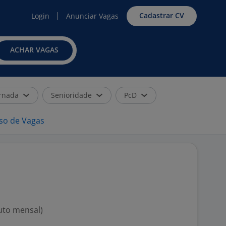
Cadastrar CV
Login
Anunciar Vagas
ACHAR VAGAS
rnada
Senioridade
PcD
iso de Vagas
ruto mensal)