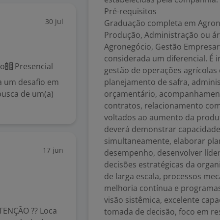
Pré-requisitos
30 jul
Graduação completa em Agrono
Produção, Administração ou ár
Agronegócio, Gestão Empresaria
considerada um diferencial. É 
co
Presencial
gestão de operações agrícolas
a um desafio em
planejamento de safra, adminis
busca de um(a)
orçamentário, acompanhamento
contratos, relacionamento co
voltados ao aumento da produti
deverá demonstrar capacidade 
simultaneamente, elaborar plan
17 jun
desempenho, desenvolver lídere
decisões estratégicas da organ
de larga escala, processos mec
melhoria contínua e programas 
visão sistêmica, excelente cap
ENÇÃO ?? Loca
tomada de decisão, foco em re