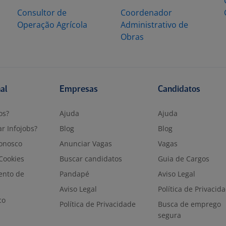
Consultor de
Coordenador
Operação Agrícola
Administrativo de
Obras
nal
Empresas
Candidatos
os?
Ajuda
Ajuda
r Infojobs?
Blog
Blog
onosco
Anunciar Vagas
Vagas
 Cookies
Buscar candidatos
Guia de Cargos
ento de
Pandapé
Aviso Legal
Aviso Legal
Política de Privacid
co
Política de Privacidade
Busca de emprego
segura