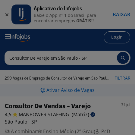
Aplicativo do Infojobs
BAIXAR
Baixe o App nº 1 do Brasil para
encontrar empregos
GRÁTIS!!
Login
299
FILTRAR
Vagas de Emprego de Consultor de Varejo em São Paulo - SP
Ativar Aviso de Vagas
31 jul
Consultor De Vendas - Varejo
4,5
MANPOWER STAFFING.
(Matriz)
São Paulo - SP
A combinar
Ensino Médio (2º Grau)
PcD