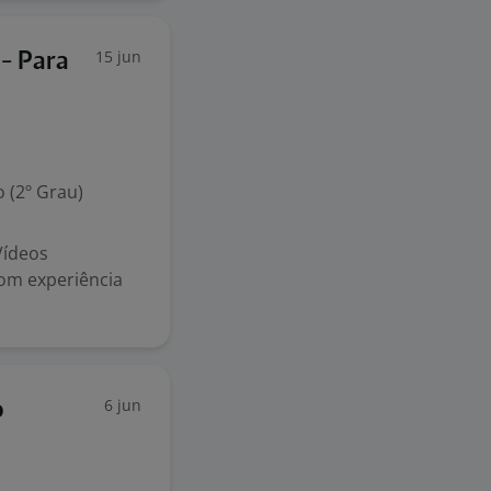
15 jun
 - Para
 (2º Grau)
 Vídeos
om experiência
6 jun
o