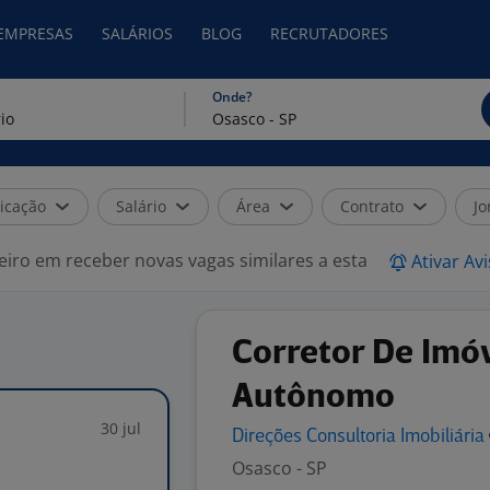
 EMPRESAS
SALÁRIOS
BLOG
RECRUTADORES
Onde?
icação
Salário
Área
Contrato
Jo
eiro em receber novas vagas similares a esta
Ativar Av
Corretor De Imóv
Autônomo
30 jul
Direções Consultoria
Imobiliária
Osasco - SP