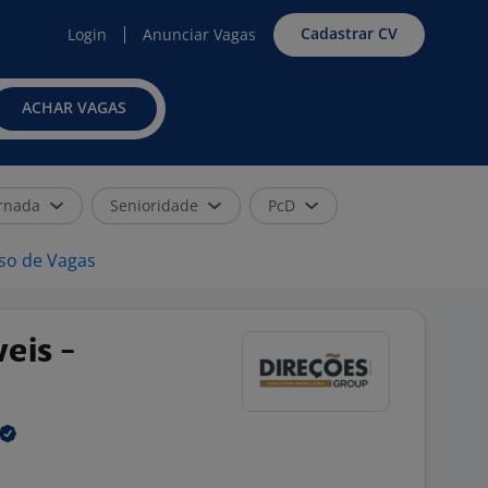
Cadastrar CV
Login
Anunciar Vagas
ACHAR VAGAS
rnada
Senioridade
PcD
iso de Vagas
eis -