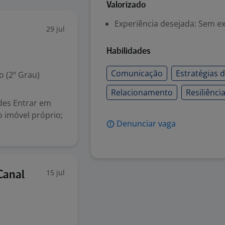
Valorizado
Experiência desejada: Sem e
29 jul
Habilidades
Comunicação
Estratégias 
 (2º Grau)
Relacionamento
Resiliênci
ades Entrar em
 imóvel próprio;
Denunciar vaga
15 jul
Canal