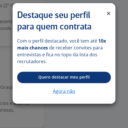
 (2º Grau)
Destaque seu perfil
desenvolva sua
para quem contrata
onde estiver!
Com o perfil destacado, você tem até
10x
mais chances
de receber convites para
entrevistas e fica no topo da lista dos
recrutadores.
17 jun
Quero destacar meu perfil
 Grau)
Agora não
cios e atua na
presas,