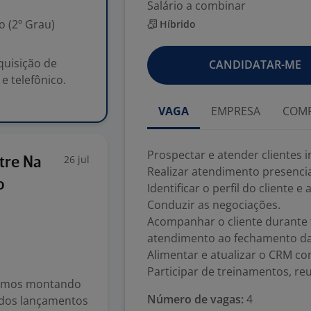
Salário a combinar
 (2º Grau)
Híbrido
quisição de
CANDIDATAR-ME
 e telefônico.
VAGA
EMPRESA
COMP
Prospectar e atender clientes 
26 jul
tre Na
Realizar atendimento presencial,
o
Identificar o perfil do cliente 
Conduzir as negociações.
Acompanhar o cliente durante 
atendimento ao fechamento da
Alimentar e atualizar o CRM c
Participar de treinamentos, r
tamos montando
Número de vagas:
4
% dos lançamentos