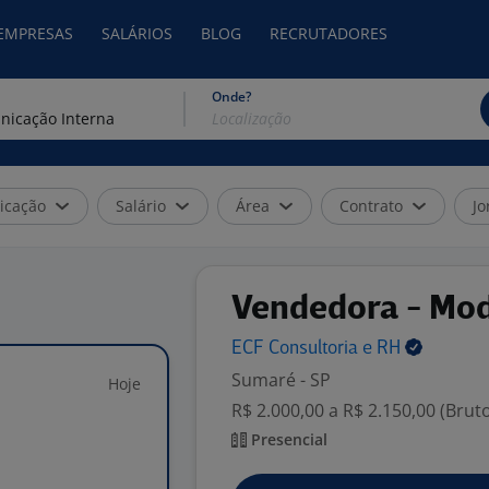
 EMPRESAS
SALÁRIOS
BLOG
RECRUTADORES
Onde?
icação
Salário
Área
Contrato
Jo
Vendedora - Mod
ECF Consultoria e
RH
Sumaré - SP
Hoje
R$ 2.000,00 a R$ 2.150,00 (Brut
Presencial