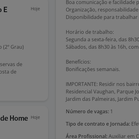
Boa comunicação e facilidade p
Hoje
Organização, responsabilidade 
o E
Disponibilidade para trabalhar
Horário de trabalho:
Segunda a sexta-feira, das 8h3
 (2º Grau)
Sábados, das 8h30 às 16h, com
Benefícios:
servas de
Bonificações semanais.
osta de
IMPORTANTE: Residir nos bairro
Residencial Vaughan, Parque J
Jardim das Palmeiras, Jardim P
Número de vagas:
1
Hoje
dade Home
Tipo de contrato e Jornada:
Efe
Área Profissional:
Auxiliar em C