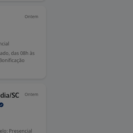
Ontem
cial
bado, das 08h às
Bonificação
Ontem
dia/SC
lo: Presencial