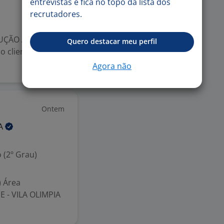
entrevistas e fica no topo da lista dos
recrutadores.
RUÇÃO A SECO DO
Quero destacar meu perfil
o cliente
Agora não
Ontem
A
 (2º Grau)
) Área
E - VILA OLIMPIA