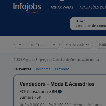
ACHAR VAGAS
AVALIAÇÕES DE
O quê?
Modelo de Trabalho
Km de você
Publ
2.334
Vagas de Emprego de Consultor de Comunicação Interna
Relevantes
Recentes
Próximas
Vendedora - Moda E Acessórios
ECF Consultoria e
RH
Sumaré - SP
R$ 2.000,00 a R$ 2.150,00
Menos de 1 ano