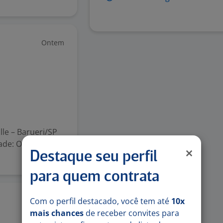
Ontem
lle – Barueri/SP
ade: Online via
Destaque seu perfil
para quem contrata
Com o perfil destacado, você tem até
10x
Ontem
mais chances
de receber convites para