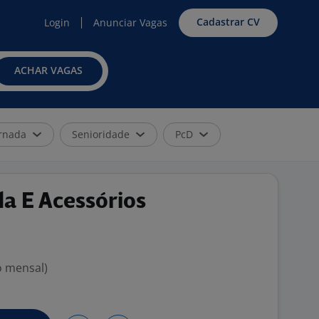
Cadastrar CV
Login
Anunciar Vagas
ACHAR VAGAS
rnada
Senioridade
PcD
a E Acessórios
o mensal)