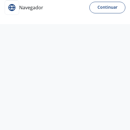
Navegador
Continuar
Para Candidatos
Acesse o site de empregos líder e se candidate a
vagas adequadas ao seu perfil de forma fácil e
rápida.