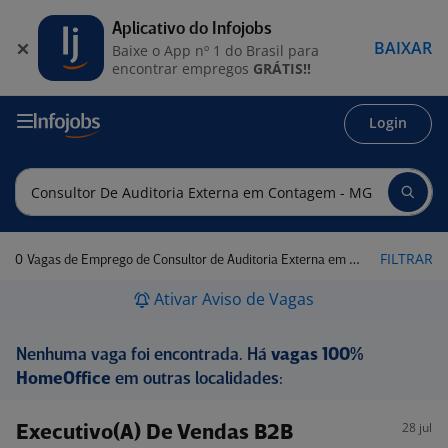
Aplicativo do Infojobs
BAIXAR
Baixe o App nº 1 do Brasil para
encontrar empregos
GRÁTIS!!
Login
0
FILTRAR
Vagas de Emprego de Consultor de Auditoria Externa em Contagem - MG
Ativar Aviso de Vagas
Nenhuma vaga foi encontrada. Há
vagas 100%
HomeOffice
em outras localidades:
28 jul
Executivo(A) De Vendas B2B