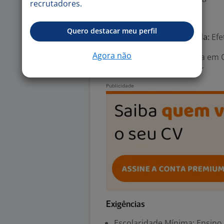
recrutadores.
Número de vagas:
1
Quero destacar meu perfil
Tipo de contrato e Jornada:
Efe
Agora não
Área Profissional:
Analista em 
Comércio Exterior, Trader
Exigências
Escolaridade Mínima: Ensino