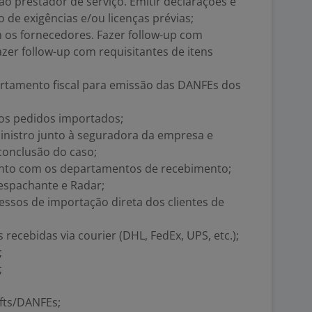
o prestador de serviço. Emitir declarações e
e exigências e/ou licenças prévias;
 os fornecedores. Fazer follow-up com
azer follow-up com requisitantes de itens
artamento fiscal para emissão das DANFEs dos
dos pedidos importados;
nistro junto à seguradora da empresa e
conclusão do caso;
nto com os departamentos de recebimento;
espachante e Radar;
ssos de importação direta dos clientes de
recebidas via courier (DHL, FedEx, UPS, etc.);
;
;
fts/DANFEs;