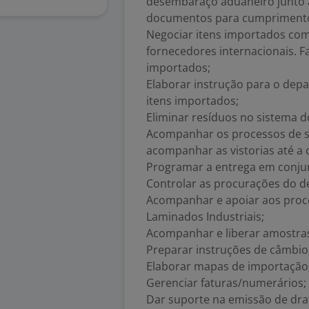
desembaraço aduaneiro junto a
documentos para cumprimento d
Negociar itens importados com
fornecedores internacionais. F
importados;
Elaborar instrução para o dep
itens importados;
Eliminar resíduos no sistema 
Acompanhar os processos de si
acompanhar as vistorias até a 
Programar a entrega em conju
Controlar as procurações do d
Acompanhar e apoiar aos proce
Laminados Industriais;
Acompanhar e liberar amostras 
Preparar instruções de câmbio
Elaborar mapas de importação
Gerenciar faturas/numerários;
Dar suporte na emissão de dra