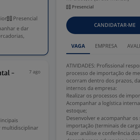
Presencial
ior
Presencial
CANDIDATAR-ME
panhar e dar
rcadorias,
VAGA
EMPRESA
AVAL
ATIVIDADES: Profissional resp
7 ago
tal -
processo de importação de me
ocorram dentro dos prazos, da
internos da empresa:
Realizar os processos de import
Acompanhar a logística interna
estoque;
Desenvolver e acompanhar os 
incipais
importação (terminais de carga,
 multidisciplinar
Fazer análise e conferência 