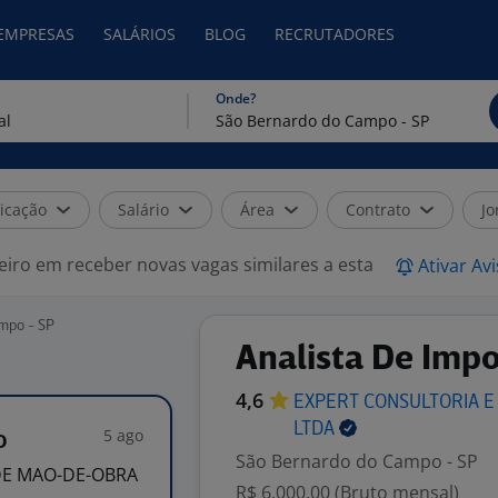
 EMPRESAS
SALÁRIOS
BLOG
RECRUTADORES
Onde?
icação
Salário
Área
Contrato
Jo
eiro em receber novas vagas similares a esta
Ativar Av
mpo - SP
Analista De Imp
4,6
EXPERT CONSULTORIA E
LTDA
5 ago
o
São Bernardo do Campo - SP
DE MAO-DE-OBRA
R$ 6.000,00 (Bruto mensal)