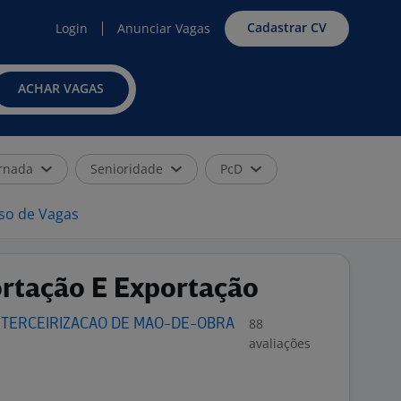
Cadastrar CV
Login
Anunciar Vagas
ACHAR VAGAS
rnada
Senioridade
PcD
iso de Vagas
ortação E Exportação
88
 TERCEIRIZACAO DE MAO-DE-OBRA
avaliações