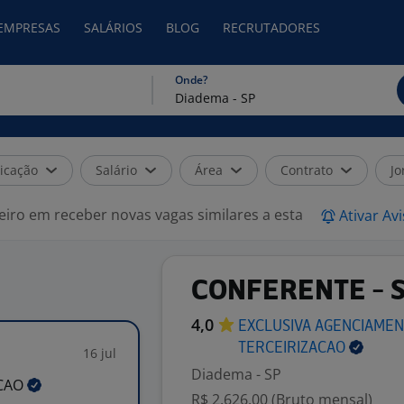
 EMPRESAS
SALÁRIOS
BLOG
RECRUTADORES
Onde?
icação
Salário
Área
Contrato
Jo
eiro em receber novas vagas similares a esta
Ativar Av
CONFERENTE - 
4,0
EXCLUSIVA AGENCIAMEN
TERCEIRIZACAO
16 jul
Diadema - SP
ACAO
R$ 2.626,00 (Bruto mensal)