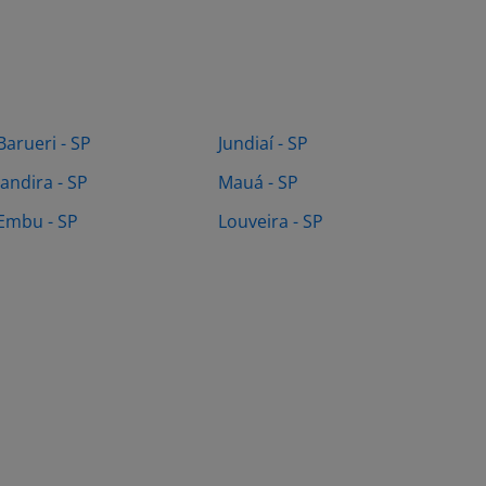
Barueri - SP
Jundiaí - SP
Jandira - SP
Mauá - SP
Embu - SP
Louveira - SP