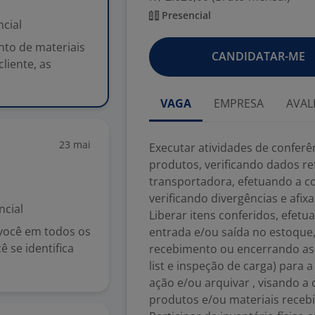
Presencial
cial
nto de materiais
CANDIDATAR-ME
liente, as
VAGA
EMPRESA
AVAL
23 mai
Executar atividades de conferê
produtos, verificando dados ref
transportadora, efetuando a c
verificando divergências e afix
ncial
Liberar itens conferidos, efe
 você em todos os
entrada e/ou saída no estoque,
 se identifica
recebimento ou encerrando as
list e inspeção de carga) para a
ação e/ou arquivar , visando a
produtos e/ou materiais receb