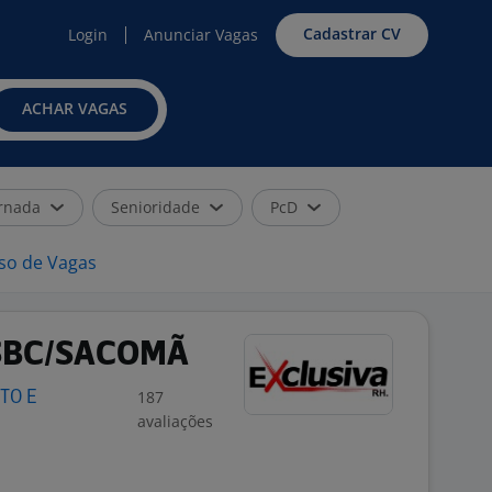
Cadastrar CV
Login
Anunciar Vagas
ACHAR VAGAS
rnada
Senioridade
PcD
iso de Vagas
SBC/SACOMÃ
187
TO E
avaliações