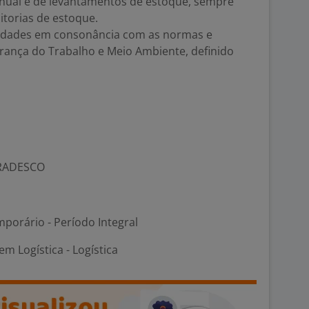
o anual e de levantamentos de estoque, sempre
torias de estoque.
vidades em consonância com as normas e
ança do Trabalho e Meio Ambiente, definido
RADESCO
porário - Período Integral
m Logística - Logística