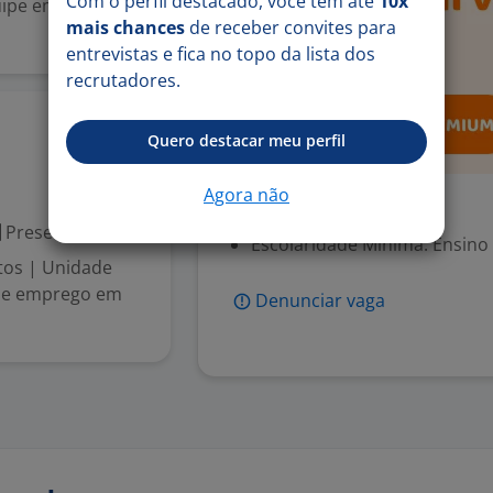
Com o perfil destacado, você tem até
10x
ipe em! Horário:
mais chances
de receber convites para
entrevistas e fica no topo da lista dos
recrutadores.
17 jun
Quero destacar meu perfil
Agora não
Exigências
Presencial
Escolaridade Mínima: Ensino
tos | Unidade
 de emprego em
Denunciar vaga