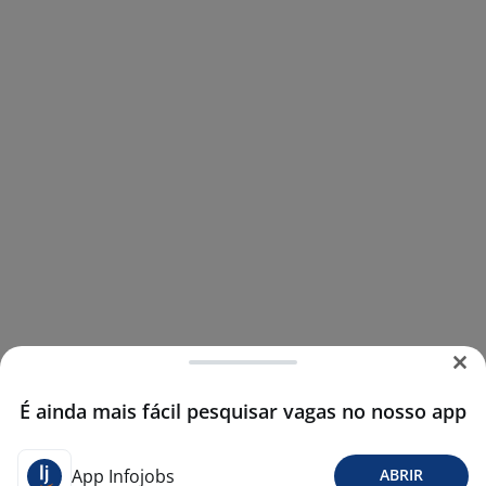
É ainda mais fácil pesquisar vagas no nosso app
App Infojobs
ABRIR