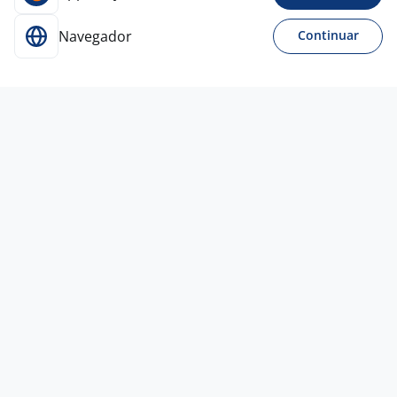
Navegador
Continuar
Para Candidatos
Acesse o site de empregos líder e se candidate a
vagas adequadas ao seu perfil de forma fácil e
rápida.