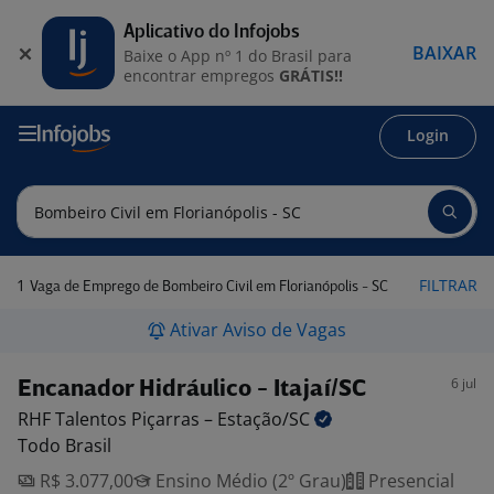
Aplicativo do Infojobs
BAIXAR
Baixe o App nº 1 do Brasil para
encontrar empregos
GRÁTIS!!
Login
1
FILTRAR
Vaga de Emprego de Bombeiro Civil em Florianópolis - SC
Ativar Aviso de Vagas
6 jul
Encanador Hidráulico - Itajaí/SC
RHF Talentos Piçarras –
Estação/SC
Todo Brasil
R$ 3.077,00
Ensino Médio (2º Grau)
Presencial