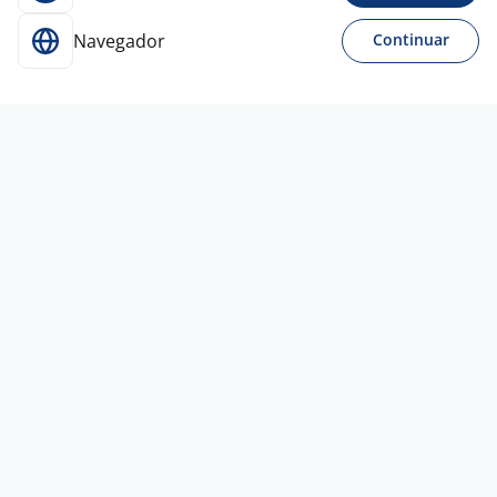
Navegador
Continuar
Para Candidatos
Acesse o site de empregos líder e se candidate a
vagas adequadas ao seu perfil de forma fácil e
rápida.