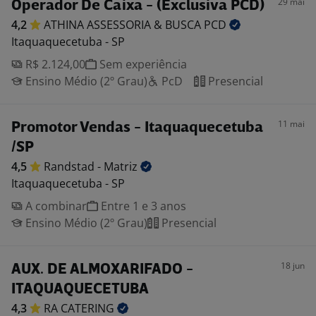
29 mai
Operador De Caixa - (Exclusiva PCD)
4,2
ATHINA ASSESSORIA & BUSCA
PCD
Itaquaquecetuba - SP
R$ 2.124,00
Sem experiência
Ensino Médio (2º Grau)
PcD
Presencial
11 mai
Promotor Vendas - Itaquaquecetuba
/SP
4,5
Randstad -
Matriz
Itaquaquecetuba - SP
A combinar
Entre 1 e 3 anos
Ensino Médio (2º Grau)
Presencial
18 jun
AUX. DE ALMOXARIFADO -
ITAQUAQUECETUBA
4,3
RA
CATERING