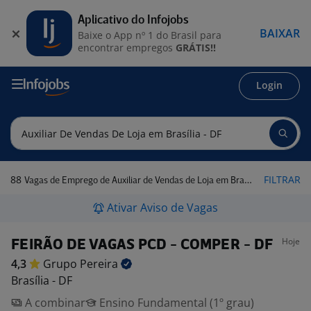
Aplicativo do Infojobs
BAIXAR
Baixe o App nº 1 do Brasil para
encontrar empregos
GRÁTIS!!
Login
88
FILTRAR
Vagas de Emprego de Auxiliar de Vendas de Loja em Brasília - DF
Ativar Aviso de Vagas
Hoje
FEIRÃO DE VAGAS PCD - COMPER - DF
4,3
Grupo
Pereira
Brasília - DF
A combinar
Ensino Fundamental (1º grau)