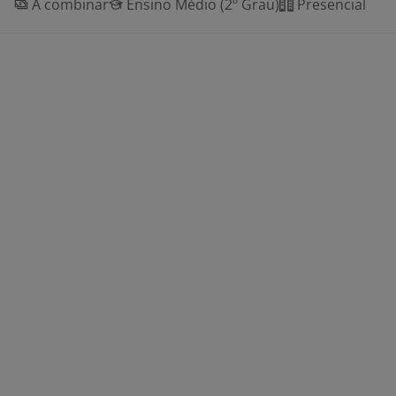
A combinar
Ensino Médio (2º Grau)
Presencial