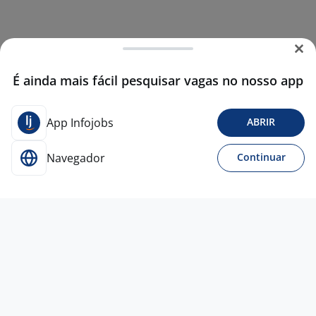
É ainda mais fácil pesquisar vagas no nosso app
App Infojobs
ABRIR
Navegador
Continuar
20 jul
Supervisor De Atendimento Trilíngue
4,4
TELEPERFORMANCE