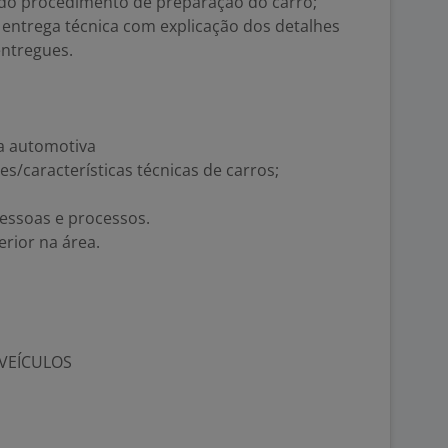
do procedimento de preparação do carro;
 entrega técnica com explicação dos detalhes
ntregues.
a automotiva
s/características técnicas de carros;
pessoas e processos.
erior na área.
 VEÍCULOS