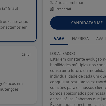
Salário a combinar
 (2º Grau)
Presencial
rouxe até aqui.
CANDIDATAR-ME
s conectamos em
VAGA
EMPRESA
AVAL
LOCALIZA&CO
29 jul
Estar em constante evolução no
habilidades múltiplas nos con
construir o futuro da mobilida
individualidade de cada um q
conquistar resultados extraord
agnósticos em
soluções para os nossos client
anutenções
Somos apaixonados por nossa hi
de realizá-las. Sabemos que ju
É assim que conectamos a Loca