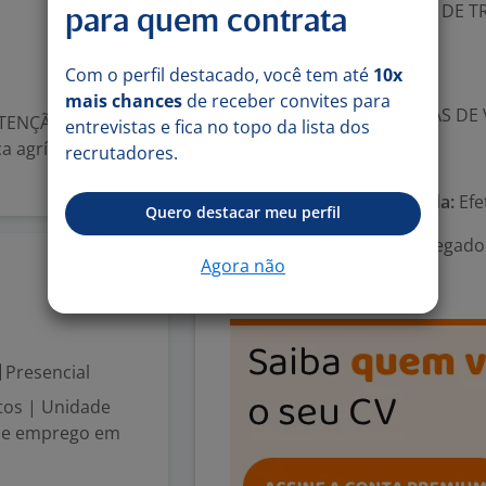
-. PROGRAMAS INTERNOS DE 
para quem contrata
-. GYMPASS
-. AUXILIO CRECHE
Com o perfil destacado, você tem até
10x
-. Vale-refeição
mais chances
de receber convites para
-. DESCONTO EM COMPRAS DE 
ENÇÃO ?? Loca
entrevistas e fica no topo da lista dos
a agrícola de
recrutadores.
Número de vagas:
1
Tipo de contrato e Jornada:
Efe
Quero destacar meu perfil
Área Profissional:
Encarregado
Agora não
Mecânica
17 jun
Presencial
tos | Unidade
 de emprego em