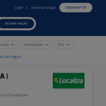
Cadastrar CV
Login
Anunciar Vagas
ACHAR VAGAS
rnada
Senioridade
PcD
iso de Vagas
A |
5.623 avaliações