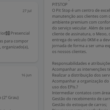
PITSTOP
O Pit Stop é um centro de exce
27 jul
manutenção aos clientes com c
ambiente premium com conforto
do serviço veicular. Além de 
ior
Presencial
cliente de assinatura, o Meoo,
entrega do veículo 0KM e a dev
as para compor
jornada de forma a ser uma ex
, organizado(a),
os nossos clientes.
Responsabilidades e atribuiçõ
Acompanhar as intervenções té
Realizar a distribuição dos serv
16 jun
Acompanhar a organização do se
uso dos EPIs.?
Intermediar contatos com área
 (2º Grau)
Gestão do recebimento de carro
Gestão do estoque de carros;