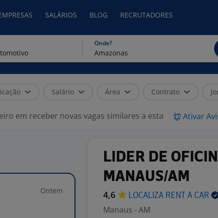
 EMPRESAS
SALÁRIOS
BLOG
RECRUTADORES
Onde?
icação
Salário
Área
Contrato
Jo
eiro em receber novas vagas similares a esta
Ativar Av
LIDER DE OFICIN
MANAUS/AM
Ontem
4,6
LOCALIZA RENT A
CAR
Manaus - AM