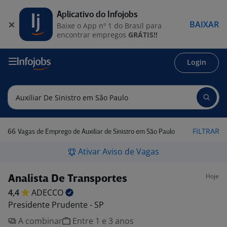
Aplicativo do Infojobs
BAIXAR
Baixe o App nº 1 do Brasil para
encontrar empregos
GRÁTIS!!
Login
66
FILTRAR
Vagas de Emprego de Auxiliar de Sinistro em São Paulo
Ativar Aviso de Vagas
Hoje
Analista De Transportes
4,4
ADECCO
Presidente Prudente - SP
A combinar
Entre 1 e 3 anos