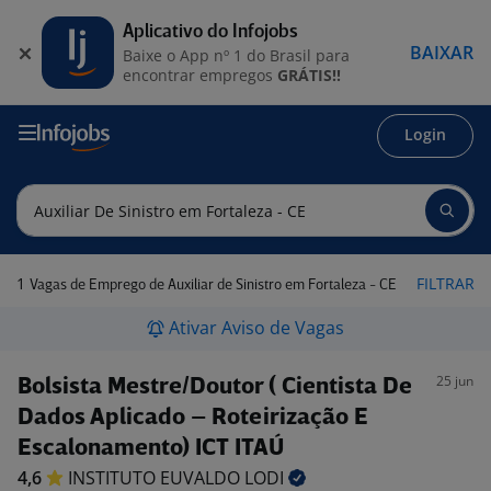
Aplicativo do Infojobs
BAIXAR
Baixe o App nº 1 do Brasil para
encontrar empregos
GRÁTIS!!
Login
1
FILTRAR
Vagas de Emprego de Auxiliar de Sinistro em Fortaleza - CE
Ativar Aviso de Vagas
25 jun
Bolsista Mestre/Doutor ( Cientista De
Dados Aplicado – Roteirização E
Escalonamento) ICT ITAÚ
4,6
INSTITUTO EUVALDO
LODI