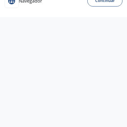
Navegador
Continuar
Para Candidatos
Acesse o site de empregos líder e se candidate a
vagas adequadas ao seu perfil de forma fácil e
rápida.