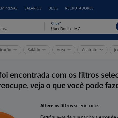
 EMPRESAS
SALÁRIOS
BLOG
RECRUTADORES
Onde?
icação
Salário
Área
Contrato
Jo
oi encontrada com os filtros sele
reocupe, veja o que você pode faze
Altere os filtros
selecionados.
Certifique-se de que não haja
erros de 