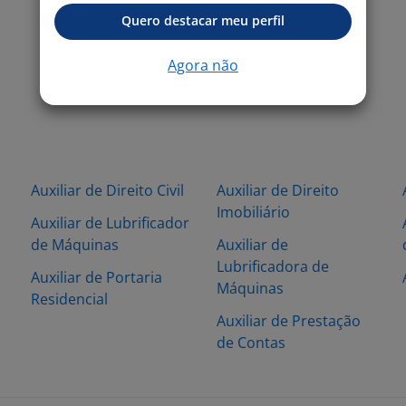
Quero destacar meu perfil
Agora não
Auxiliar de Direito Civil
Auxiliar de Direito
Imobiliário
Auxiliar de Lubrificador
de Máquinas
Auxiliar de
Lubrificadora de
Auxiliar de Portaria
Máquinas
Residencial
Auxiliar de Prestação
de Contas