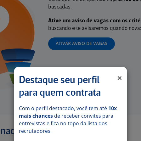
buscadas.
Ative um aviso de vagas com os crit
buscando e te avisaremos quando novas
ATIVAR AVISO DE VAGAS
Destaque seu perfil
para quem contrata
Com o perfil destacado, você tem até
10x
mais chances
de receber convites para
entrevistas e fica no topo da lista dos
onadas
recrutadores.