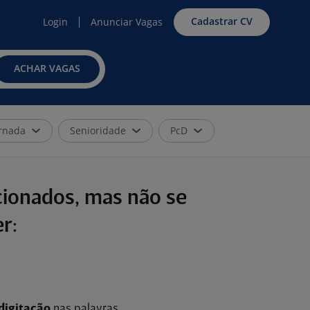
Cadastrar CV
Login
Anunciar Vagas
ACHAR VAGAS
rnada
Senioridade
PcD
cionados, mas não se
r:
digitação
nas palavras