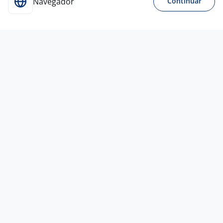
Navegador
Continuar
Para Candidatos
Acesse o site de empregos líder e se candidate a
vagas adequadas ao seu perfil de forma fácil e
rápida.