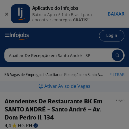
Aplicativo do Infojobs
BAIXAR
Baixe o App nº 1 do Brasil para
encontrar empregos
GRÁTIS!!
Login
56
FILTRAR
Vagas de Emprego de Auxiliar de Recepção em Santo André - SP
Ativar Aviso de Vagas
7 ago
Atendentes De Restaurante BK Em
SANTO ANDRÉ - Santo André – Av.
Dom Pedro II, 134
4,4
HG
RH