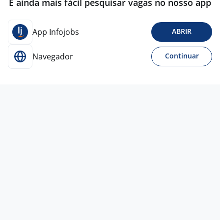
É ainda mais fácil pesquisar vagas no nosso app
App Infojobs
ABRIR
Navegador
Continuar
Para Candidatos
Acesse o site de empregos líder e se candidate a
vagas adequadas ao seu perfil de forma fácil e
rápida.